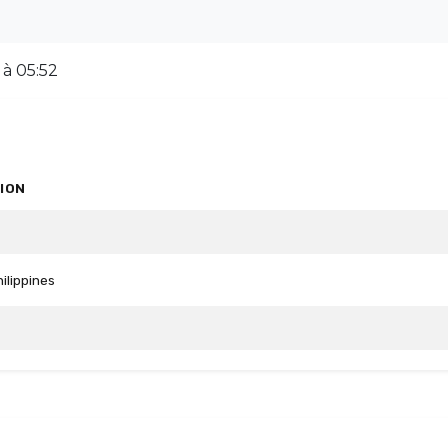
 à 05:52
ION
hilippines