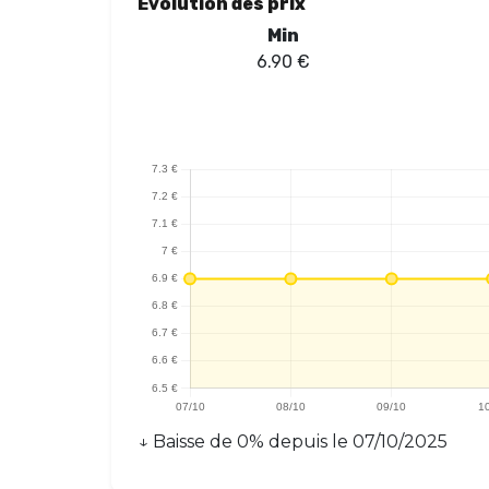
Évolution des prix
Min
6.90
€
↓
Baisse
de
0
% depuis le
07/10/2025