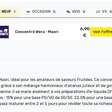
NEUF
OCCASION
AVIS
VS
1
0
0
0
6,90
Voir l'offr
Concentré Wera - Maori
€
ori, idéal pour les amateurs de saveurs fruitées. Ce conce
e grâce à son mélange harmonieux d'ananas juteux et de g
ienne, il se marie aisément à vos préparations d'e-liquide DI
ges : 15% pour une base PG/VG de 50/50, 22,5% pour une bas
sez maturer entre 2 et 5 jours pour révéler toute sa riches