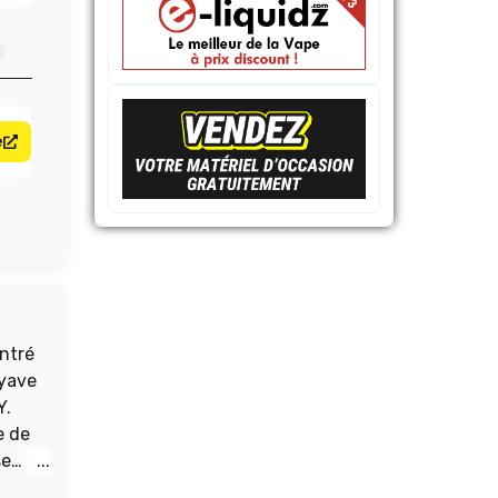
e
ntré
oyave
Y.
e de
se