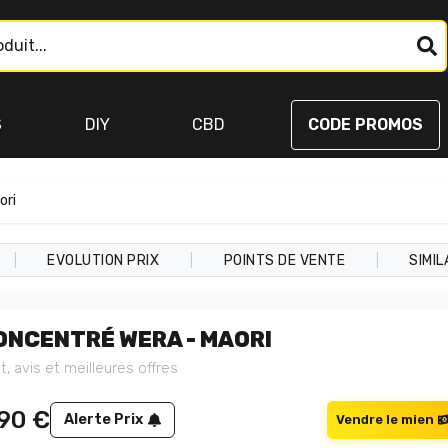
S
DIY
CBD
CODE PROMOS
ori
|
|
|
EVOLUTION PRIX
POINTS DE VENTE
SIMIL
ONCENTRÉ WERA - MAORI
t, avis et meilleures offres
,90
€
Alerte Prix
Vendre le mien