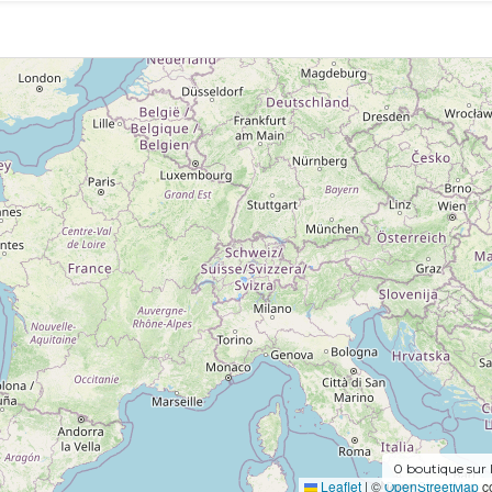
0
boutique sur 
Leaflet
|
©
OpenStreetMap
co