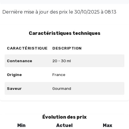
PG/VG de 50/50, utilisez 15% de concentré ; pour
30/70, 22,5% ; et pour 00/100, 30%. Laissez maturer 2
Dernière mise à jour des prix le
30/10/2025 à 08:13
à 3 semaines pour un résultat optimal. Disponible en
flacon de 30 ml, ce concentré est votre allié pour des
bouffées vivifiantes.
Caractéristiques techniques
CARACTÉRISTIQUE
DESCRIPTION
Contenance
20 - 30 ml
Origine
France
Saveur
Gourmand
Évolution des prix
Min
Actuel
Max