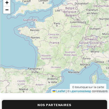
+
−
0
boutique sur la carte
Leaflet
|
©
OpenStreetMap
contributors
NOS PARTENAIRES