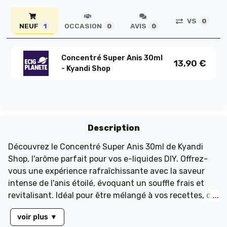
VS
0
NEUF
OCCASION
AVIS
1
0
0
Concentré Super Anis 30ml
13,90
€
- Kyandi Shop
Description
Découvrez le Concentré Super Anis 30ml de Kyandi
Shop, l'arôme parfait pour vos e-liquides DIY. Offrez-
vous une expérience rafraîchissante avec la saveur
intense de l'anis étoilé, évoquant un souffle frais et
revitalisant. Idéal pour être mélangé à vos recettes, ce
concentré peut également être combiné avec d'autres
voir plus
▼
arômes pour une explosion de saveurs. Pour une base