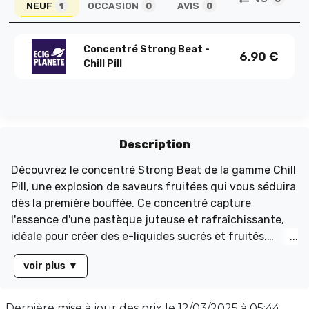
NEUF
OCCASION
AVIS
1
0
0
Concentré Strong Beat -
6,90
€
Chill Pill
Description
Découvrez le concentré Strong Beat de la gamme Chill
Pill, une explosion de saveurs fruitées qui vous séduira
dès la première bouffée. Ce concentré capture
l'essence d'une pastèque juteuse et rafraîchissante,
idéale pour créer des e-liquides sucrés et fruités.
Mélangez-le avec la base de votre choix et laissez libre
voir plus
▼
cours à votre créativité pour élaborer des recettes
uniques. Pour un équilibre parfait, suivez ces dosages :
15% pour une base PG/VG de 50/50, 22.5% pour une
Dernière mise à jour des prix le
12/03/2025 à 05:44