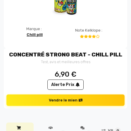
Marque :
Note Kelklope :
Chill pill
CONCENTRÉ STRONG BEAT - CHILL PILL
Test, avis et meilleures offres
6,90
€
Alerte Prix
Vendre le mien
VS
0