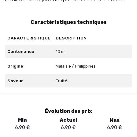
base PG/VG de 30/70, et 30% pour une base PG/VG de
00/100. Un temps de maturation de 2 à 5 jours est
recommandé.
Caractéristiques techniques
CARACTÉRISTIQUE
DESCRIPTION
Contenance
10 ml
Origine
Malaisie / Philippines
Saveur
Fruité
Évolution des prix
Min
Actuel
Max
6.90
€
6.90
€
6.90
€