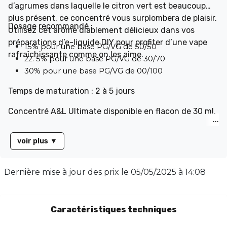
d’agrumes dans laquelle le citron vert est beaucoup
plus présent, ce concentré vous surplombera de plaisir.
Dosage recommandé :
Utilisez cet arôme diablement délicieux dans vos
préparations d’e-liquide DIY pour profiter d’une vape
15% pour une base PG/VG de 50/50
rafraîchissante comme on les aime.
22. 5% pour une base PG/VG de 30/70
30% pour une base PG/VG de 00/100
Temps de maturation : 2 à 5 jours
Concentré A&L Ultimate disponible en flacon de 30 ml.
voir plus
▼
Dernière mise à jour des prix le
05/05/2025 à 14:08
Caractéristiques techniques