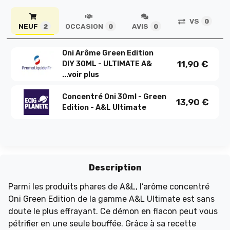
VS
0
NEUF
OCCASION
AVIS
2
0
0
Oni Arôme Green Edition
11,90
€
DIY 30ML - ULTIMATE A&
...
voir plus
Concentré Oni 30ml - Green
13,90
€
Edition - A&L Ultimate
Description
Parmi les produits phares de A&L, l’arôme concentré
Oni Green Edition de la gamme A&L Ultimate est sans
doute le plus effrayant. Ce démon en flacon peut vous
pétrifier en une seule bouffée. Grâce à sa recette