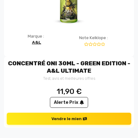
Marque :
Note Kelklope :
A&L
CONCENTRÉ ONI 30ML - GREEN EDITION -
A&L ULTIMATE
Test, avis et meilleures offres
11,90
€
Alerte Prix
Vendre le mien