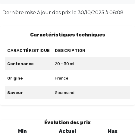
gourmand. Pour une base PG/VG de 50/50, utilisez un
dosage de 15%, 22,5% pour une base de 30/70, et 30%
Dernière mise à jour des prix le
30/10/2025 à 08:08
pour une base de 00/100. Laissez maturer 2 à 3
semaines pour un goût optimal. Disponible en flacon de
30ml, ce concentré est une invitation à la
Caractéristiques techniques
gourmandise.
CARACTÉRISTIQUE
DESCRIPTION
Contenance
20 - 30 ml
Origine
France
Saveur
Gourmand
Évolution des prix
Min
Actuel
Max