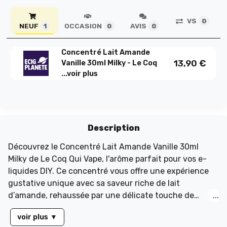
VS
0
NEUF
OCCASION
AVIS
1
0
0
Concentré Lait Amande
13,90
€
Vanille 30ml Milky - Le Coq
...
voir plus
Description
Découvrez le Concentré Lait Amande Vanille 30ml
Milky de Le Coq Qui Vape, l'arôme parfait pour vos e-
liquides DIY. Ce concentré vous offre une expérience
gustative unique avec sa saveur riche de lait
d’amande, rehaussée par une délicate touche de
vanille. Les notes douces et légèrement sucrées de cet
voir plus
▼
arôme créent un nuage de vapeur irrésistible et