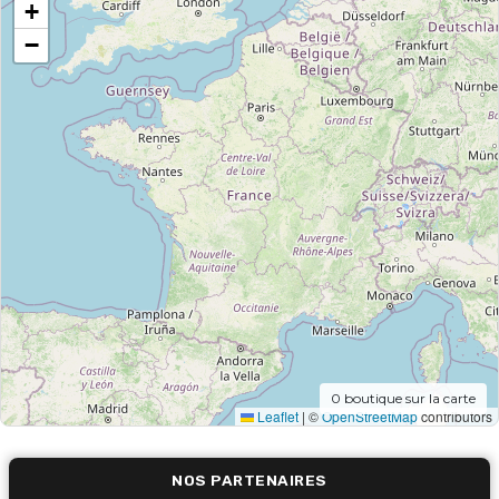
+
−
0
boutique sur la carte
Leaflet
|
©
OpenStreetMap
contributors
NOS PARTENAIRES