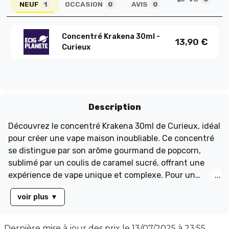
NEUF
OCCASION
AVIS
1
0
0
Concentré Krakena 30ml -
13,90
€
Curieux
Description
Découvrez le concentré Krakena 30ml de Curieux, idéal
pour créer une vape maison inoubliable. Ce concentré
se distingue par son arôme gourmand de popcorn,
sublimé par un coulis de caramel sucré, offrant une
expérience de vape unique et complexe. Pour un
résultat optimal, suivez ces dosages : 15% pour une
voir plus
▼
base PG/VG de 50/50, 22,5% pour une base de 30/70,
et 30% pour une base de 00/100. Laissez maturer votre
mélange entre 2 à 3 semaines pour révéler toute sa
Dernière mise à jour des prix le
13/07/2025 à 23:55