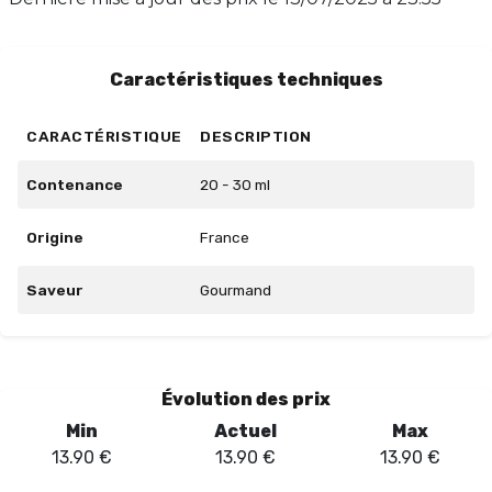
richesse. Notez que ce produit n'est pas éligible avec le
code MOIT-MOIT. Disponible en flacon de 30ml.
Caractéristiques techniques
CARACTÉRISTIQUE
DESCRIPTION
Contenance
20 - 30 ml
Origine
France
Saveur
Gourmand
Évolution des prix
Min
Actuel
Max
13.90
€
13.90
€
13.90
€