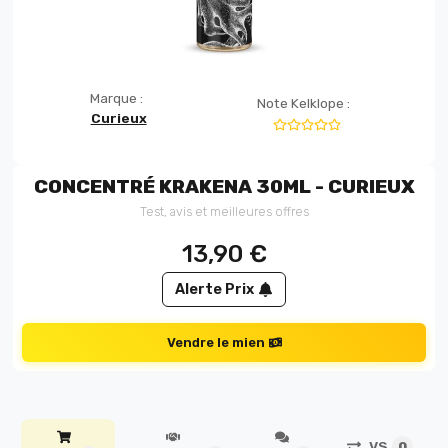
Marque :
Note Kelklope :
Curieux
CONCENTRÉ KRAKENA 30ML - CURIEUX
Test, avis et meilleures offres
13,90
€
Alerte Prix
Vendre le mien
VS
0