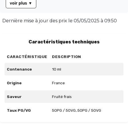
voir plus
▼
de vape fruitée, ce concentré se mélange
parfaitement à une base de votre choix pour créer un
All-day exceptionnel. Pour une base PG/VG de 50/50,
Dernière mise à jour des prix le
05/05/2025 à 09:50
utilisez 15% de concentré, 22,5% pour une base de
30/70, et 30% pour une base de 00/100. Laissez
maturer entre 2 à 5 jours pour un rendu optimal.
Caractéristiques techniques
Disponible en flacon de 10 ml.
CARACTÉRISTIQUE
DESCRIPTION
Contenance
10 ml
Origine
France
Saveur
Fruité frais
Taux PG/VG
50PG / 50VG, 50PG / 50VG