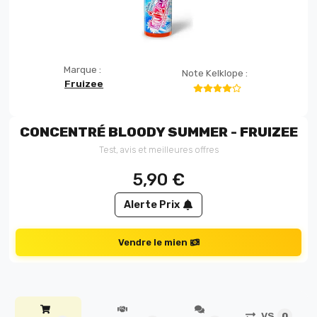
Marque :
Note Kelklope :
Fruizee
CONCENTRÉ BLOODY SUMMER - FRUIZEE
Test, avis et meilleures offres
5,90
€
Alerte Prix
Vendre le mien
VS
0