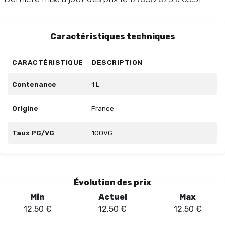
10 ml, cette base est un incontournable pour les
vapoteurs exigeants. Créez votre vape sur mesure dès
aujourd'hui !
Caractéristiques techniques
CARACTÉRISTIQUE
DESCRIPTION
Contenance
1 L
Origine
France
Taux PG/VG
100VG
Évolution des prix
Min
Actuel
Max
12.50
€
12.50
€
12.50
€