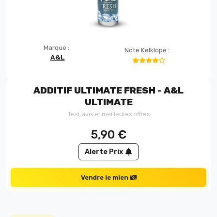
Marque :
Note Kelklope :
A&L
ADDITIF ULTIMATE FRESH - A&L
ULTIMATE
Test, avis et meilleures offres
5,90
€
Alerte Prix
Vendre le mien