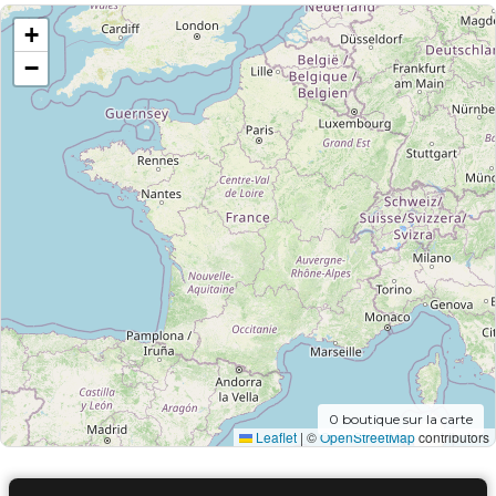
+
−
0
boutique sur la carte
Leaflet
|
©
OpenStreetMap
contributors