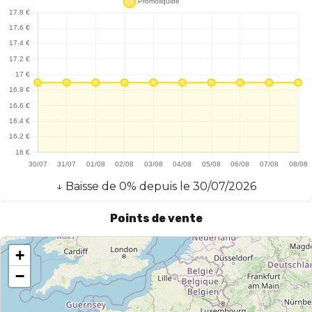
préservant une sensation douce en gorge. Cependant, il est à
noter que le câble de chargement USB-C n'est pas inclus, ce qui
pourrait être un inconvénient pour certains utilisateurs. En
somme, la Wpuff Fusion - Fruits Rouges est un choix judicieux
pour ceux qui recherchent une vape pratique, performante et
savoureuse.
↓
Baisse
de
0
% depuis le
30/07/2026
Points de vente
+
−