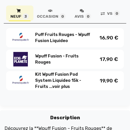
VS
0
NEUF
OCCASION
AVIS
3
0
0
Puff Fruits Rouges - Wpuff
16,90
€
Fusion Liquideo
Wpuff Fusion - Fruits
17,90
€
Rouges
Kit Wpuff Fusion Pod
19,90
€
System Liquideo 15k -
Fruits ...
voir plus
Description
Découvrez la **Wpuff Fusion - Fruits Rouges** de