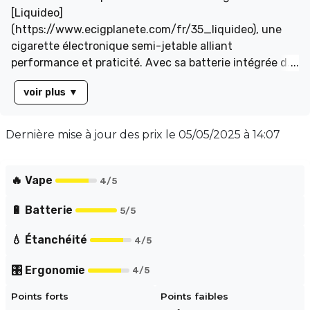
[Liquideo]
(https://www.ecigplanete.com/fr/35_liquideo), une
cigarette électronique semi-jetable alliant
performance et praticité. Avec sa batterie intégrée de
**650 mAh**, elle offre jusqu'à **15 000 bouffées**
voir plus
▼
grâce à son ingénieux système à deux réservoirs.
Profitez d'une généreuse contenance de **12 ml** (2
ml en cartouche pré-remplie et 10 ml en réservoir
Dernière mise à jour des prix le
05/05/2025 à 14:07
interne), vous permettant de savourer vos arômes
préférés sans recharges fréquentes.
🔥 Vape
4
/5
🔋 Batterie
5
/5
💧 Étanchéité
4
/5
🎛️ Ergonomie
4
/5
Points forts
Points faibles