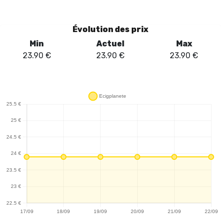
modeste, se recharge rapidement grâce au port USB-C, un atout
indéniable pour les utilisateurs en déplacement. La cartouche de
2ml, associée à une résistance de 1.2ohm, propose un tirage serré
Évolution des prix
qui ravira les amateurs de saveurs intenses. L'absence de
Min
Actuel
Max
réglages complexes permet une utilisation intuitive, idéale pour
23.90
€
23.90
€
23.90
€
les débutants comme pour les vapoteurs expérimentés
recherchant la simplicité. Un des points forts du Vilter Pro Pen est
sa compatibilité avec la Power Bank Vilter Pro (vendue
séparément), qui permet de tripler l'autonomie du dispositif. Cette
fonctionnalité est particulièrement appréciable pour ceux qui
souhaitent prolonger leur expérience sans interruption. En
conclusion, le Vilter Pro Pen d'Aspire est un choix judicieux pour
ceux qui privilégient la simplicité et l'efficacité, tout en offrant la
possibilité d'une autonomie étendue grâce à sa Power Bank
dédiée.