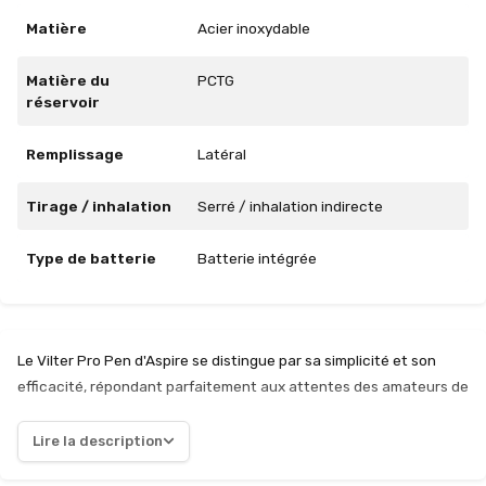
Matière
Acier inoxydable
Matière du
PCTG
réservoir
Remplissage
Latéral
Tirage / inhalation
Serré / inhalation indirecte
Type de batterie
Batterie intégrée
Le Vilter Pro Pen d'Aspire se distingue par sa simplicité et son
efficacité, répondant parfaitement aux attentes des amateurs de
vape minimaliste. Ce pod compact, dépourvu de boutons et
d'écran, se concentre sur l'essentiel : offrir une expérience de
Lire la description
vape fluide et agréable. Sa batterie de 420mAh, bien que