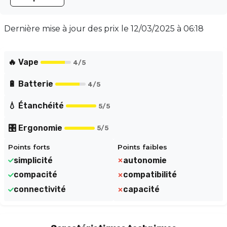
cartouche de 2ml, équipée d'une résistance de 1.2ohm,
garantit un tirage serré et savoureux. Plus qu'un
simple pod, le Vilter Pro Pen peut se connecter à une
Dernière mise à jour des prix le
12/03/2025 à 06:18
Power Bank (non incluse) pour tripler son autonomie et
prolonger votre plaisir. Notez que seule la Power Bank
Vilter Pro est compatible pour la recharge.
🔥 Vape
4
/5
🔋 Batterie
4
/5
💧 Étanchéité
5
/5
🎛️ Ergonomie
5
/5
Points forts
Points faibles
simplicité
autonomie
compacité
compatibilité
connectivité
capacité