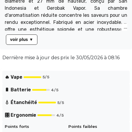
diamètre et 27 mm de hauteur, conçu par San
Indonesia et Gerobak Vapor. Sa chambre
d'aromatisation réduite concentre les saveurs pour un
rendu exceptionnel. Fabriqué en acier inoxydable, il
offre une esthétique soignée et une robustesse à
toute épreuve.
voir plus
▼
Dernière mise à jour des prix le
30/05/2026 à 08:16
🔥 Vape
5
/5
🔋 Batterie
4
/5
💧 Étanchéité
5
/5
🎛️ Ergonomie
4
/5
Points forts
Points faibles