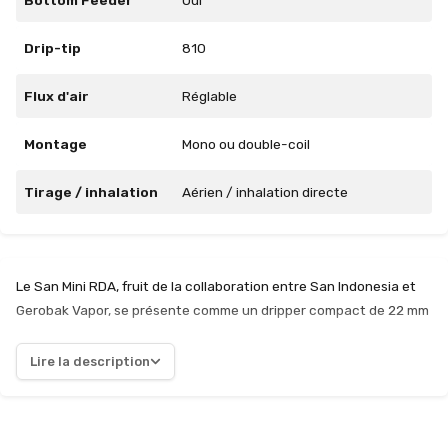
Bottom Feeder
Oui
Drip-tip
810
Flux d'air
Réglable
Montage
Mono ou double-coil
Tirage / inhalation
Aérien / inhalation directe
Le San Mini RDA, fruit de la collaboration entre San Indonesia et
Gerobak Vapor, se présente comme un dripper compact de 22 mm
de diamètre et 27 mm de hauteur. Sa conception en acier
inoxydable assure non seulement une durabilité remarquable,
Lire la description
mais également une esthétique raffinée qui plaira aux vapoteurs
exigeants. L'un des points forts de ce dripper réside dans sa
chambre d'aromatisation réduite, qui permet de concentrer les