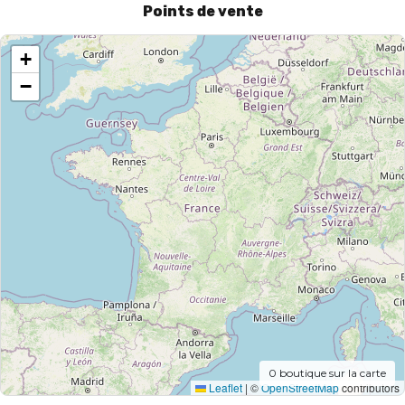
Points de vente
+
−
0
boutique sur la carte
Leaflet
|
©
OpenStreetMap
contributors