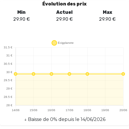
saveurs de manière impressionnante. Lors des tests, il a été
Évolution des prix
constaté que le rendu aromatique est exceptionnel, offrant une
Min
Actuel
Max
expérience de vape riche et intense. Les utilisateurs
29.90
€
29.90
€
29.90
€
apprécieront également la facilité de montage des coils, grâce à
un plateau bien pensé qui facilite le travail des amateurs de
reconstructibles. En termes de performances, le San Mini RDA se
distingue par sa capacité à produire une vapeur dense tout en
préservant la pureté des saveurs. Ce modèle s'adresse aussi bien
aux novices qu'aux vapoteurs expérimentés, cherchant à
explorer des arômes variés. En somme, le San Mini RDA s'affirme
comme un choix judicieux pour ceux qui recherchent un dripper
compact, performant et esthétique.
↓
Baisse
de
0
% depuis le
14/06/2026