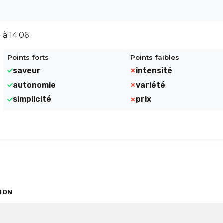
 à 14:06
Points forts
Points faibles
saveur
intensité
autonomie
variété
simplicité
prix
ION