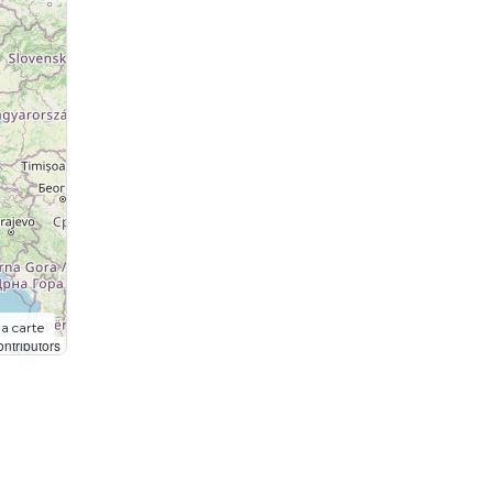
la carte
ntributors