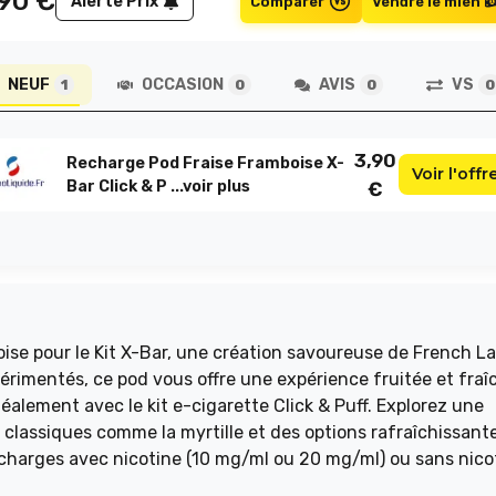
,90
€
Alerte Prix
Comparer
Vendre le mien
NEUF
OCCASION
AVIS
VS
1
0
0
0
3,90
Recharge Pod Fraise Framboise X-
Voir l'offr
Bar Click & P ...
voir plus
€
ise pour le Kit X-Bar, une création savoureuse de French La
érimentés, ce pod vous offre une expérience fruitée et fraî
déalement avec le kit e-cigarette Click & Puff. Explorez une
classiques comme la myrtille et des options rafraîchissant
charges avec nicotine (10 mg/ml ou 20 mg/ml) ou sans nico
e remplacer l'ancienne cartouche par la nouvelle en un clic.