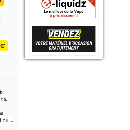
e
b.
che.
es
tine,