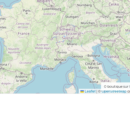
0
boutique sur 
Leaflet
|
©
OpenStreetMap
co