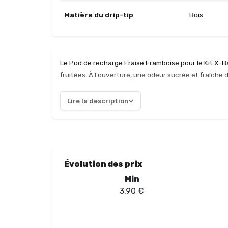
Matière du drip-tip
Bois
Le Pod de recharge Fraise Framboise pour le Kit X-
fruitées. À l'ouverture, une odeur sucrée et fraîch
expérience gustative agréable. Lors de la première bo
framboise, offrant une sensation en bouche à la fois
Lire la description
pod s'avère durable et pratique, idéal pour les vapot
remplacement des cartouches, rendant l'utilisation i
permettent à chacun de personnaliser son expérienc
excellente option pour ceux qui recherchent une vape 
simplicité d'utilisation que propose French Lab.
Évolution des prix
Min
3.90
€