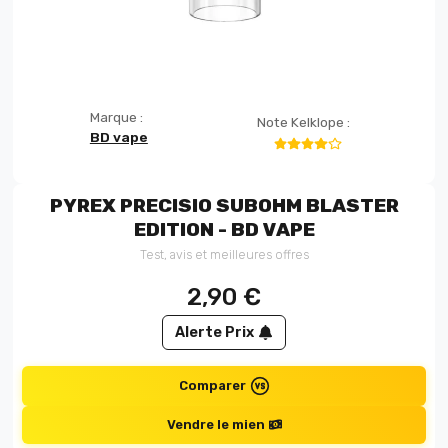
Marque :
Note Kelklope :
BD vape
PYREX PRECISIO SUBOHM BLASTER
EDITION - BD VAPE
Test, avis et meilleures offres
2,90
€
Alerte Prix
Comparer
Vendre le mien