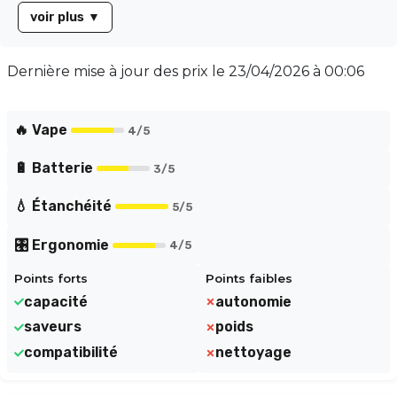
conception en pyrex de haute qualité garantit une
voir plus
▼
durabilité et une résistance à la chaleur, tout en
offrant une excellente restitution des saveurs.
Compatible avec une large gamme de résistances, ce
Dernière mise à jour des prix le
23/04/2026 à 00:06
réservoir s'adapte à tous les styles de vape. Optez pour
l'édition Blaster et élevez votre expérience de
vapotage à un niveau supérieur !
🔥 Vape
4
/5
🔋 Batterie
3
/5
💧 Étanchéité
5
/5
🎛️ Ergonomie
4
/5
Points forts
Points faibles
capacité
autonomie
saveurs
poids
compatibilité
nettoyage