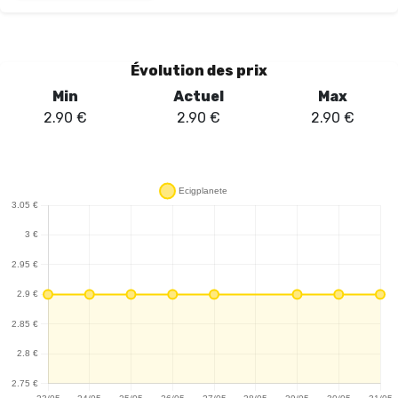
qui est un atout considérable pour les vapoteurs réguliers. Sa
construction en pyrex de haute qualité assure non seulement
une excellente durabilité, mais également une résistance à la
Évolution des prix
chaleur, garantissant ainsi une utilisation prolongée sans
Min
Actuel
Max
dégradation des matériaux. La restitution des saveurs est un
2.90
€
2.90
€
2.90
€
point fort de ce modèle, permettant de savourer pleinement
chaque bouffée. De plus, sa compatibilité avec une large gamme
de résistances en fait un choix polyvalent, adapté à divers styles
de vape, que ce soit pour des tirages serrés ou des nuages
denses. En optant pour l'édition Blaster, les utilisateurs
bénéficient d'une expérience de vapotage rehaussée, alliant
performance et esthétique. En somme, le Pyrex Precisio Subohm
Blaster Edition est un choix judicieux pour ceux qui recherchent
qualité et innovation dans leur matériel de vape.