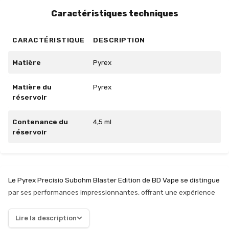
Caractéristiques techniques
CARACTÉRISTIQUE
DESCRIPTION
Matière
Pyrex
Matière du
Pyrex
réservoir
Contenance du
4,5 ml
réservoir
Le Pyrex Precisio Subohm Blaster Edition de BD Vape se distingue
par ses performances impressionnantes, offrant une expérience
de vapotage qui ravira les utilisateurs exigeants. Avec une
capacité généreuse, ce réservoir permet de profiter de longues
Lire la description
sessions sans interruptions fréquentes pour le remplissage, ce