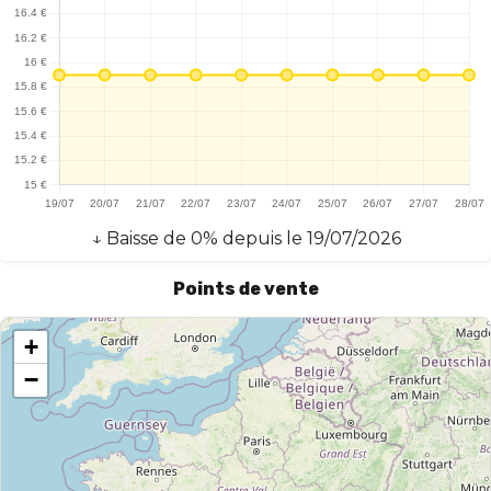
performance et variété, faisant de lui un choix judicieux pour ceux
qui recherchent une expérience de vape complète et
satisfaisante.
↓
Baisse
de
0
% depuis le
19/07/2026
Points de vente
+
−