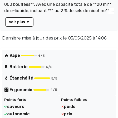
000 bouffées**. Avec une capacité totale de **20 ml**
de e-liquide, incluant **1 ou 2 % de sels de nicotine**
(20 mg/ml), elle garantit une expérience de vape
voir plus
▼
satisfaisante. Son **réservoir de 14 ml** se remplit
facilement grâce à un capuchon latéral. Équipée d'une
batterie de **650 mAh**, elle se recharge via un port
Dernière mise à jour des prix le
05/05/2025 à 14:06
**USB-C** (câble non inclus). Choisissez entre deux
modes de vape : **S à 20 W** ou **E à 15 W**.
🔥 Vape
4
/5
🔋 Batterie
4
/5
💧 Étanchéité
5
/5
🎛️ Ergonomie
4
/5
Points forts
Points faibles
saveurs
poids
autonomie
prix