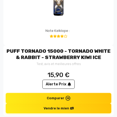
Note Kelklope :
PUFF TORNADO 15000 - TORNADO WHITE
& RABBIT - STRAWBERRY KIWI ICE
Test, avis et meilleures offres
15,90
€
Alerte Prix
Comparer
Vendre le mien