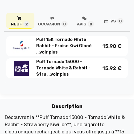
VS
0
NEUF
OCCASION
AVIS
2
0
0
Puff 15K Tornado White
15,90
€
Rabbit - Fraise Kiwi Glacé
...
voir plus
Puff Tornado 15000 -
15,92
€
Tornado White & Rabbit -
Stra ...
voir plus
Description
Découvrez la **Puff Tornado 15000 - Tornado White &
Rabbit - Strawberry Kiwi Ice**, une cigarette
électronique rechargeable qui vous offre jusqu'à **15