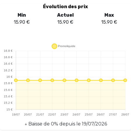
recharges fréquentes. La présence de sels de nicotine à 1 ou 2 %
Évolution des prix
(20 mg/ml) assure une satisfaction rapide pour les utilisateurs en
Min
Actuel
Max
quête d'une nicotine efficace. La batterie de 650 mAh,
15.90
€
15.90
€
15.90
€
rechargeable via USB-C, garantit une autonomie suffisante pour
une utilisation quotidienne, bien que le câble ne soit pas inclus.
Les deux modes de vape, S à 20 W et E à 15 W, offrent une
flexibilité appréciable, permettant d'ajuster l'intensité selon les
préférences personnelles. Le goût de Dragon Strawberry Ice est
agréable, avec une note fruitée rafraîchissante qui séduira les
amateurs de saveurs sucrées. En somme, la Puff Tornado 15000
se révèle être un choix solide pour les vapoteurs à la recherche
d'une expérience riche et durable.
↓
Baisse
de
0
% depuis le
19/07/2026