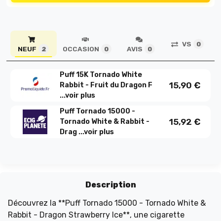
VS
0
NEUF
OCCASION
AVIS
2
0
0
Puff 15K Tornado White
15,90
€
Rabbit - Fruit du Dragon F
...
voir plus
Puff Tornado 15000 -
15,92
€
Tornado White & Rabbit -
Drag ...
voir plus
Description
Découvrez la **Puff Tornado 15000 - Tornado White &
Rabbit - Dragon Strawberry Ice**, une cigarette