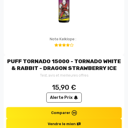
Note Kelklope :
PUFF TORNADO 15000 - TORNADO WHITE
& RABBIT - DRAGON STRAWBERRY ICE
Test, avis et meilleures offres
15,90
€
Alerte Prix
Comparer
Vendre le mien