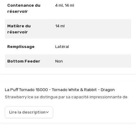
Contenance du
4 ml, 14 ml
réservoir
Matière du
14 ml
réservoir
Remplissage
Latéral
Bottom Feeder
Non
La Puff Tornado 15000 - Tornado White & Rabbit - Dragon
Strawberry Ice se distingue par sa capacité impressionnante de
15 000 bouffées, offrant une expérience de vape prolongée. Avec
un réservoir de 14 ml, le remplissage est simple grâce à son
Lire la description
capuchon latéral, ce qui facilite la gestion du e-liquide. La
combinaison de 20 ml de e-liquide, répartie sur deux flacons de 10
ml, permet une utilisation prolongée sans nécessiter de