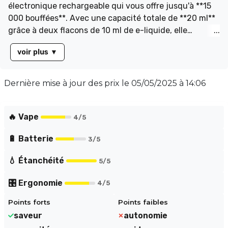
électronique rechargeable qui vous offre jusqu'à **15
000 bouffées**. Avec une capacité totale de **20 ml**
grâce à deux flacons de 10 ml de e-liquide, elle
contient **1 ou 2 % de sels de nicotine** (20 mg/ml).
voir plus
▼
Son **réservoir de 14 ml** se remplit facilement via un
capuchon latéral, et sa batterie de **650 mAh** se
recharge rapidement par USB-C (câble non inclus).
Dernière mise à jour des prix le
05/05/2025 à 14:06
Profitez de deux modes de vape ajustables : le mode S
à 20 W et le mode E à 15 W.
🔥 Vape
4
/5
🔋 Batterie
3
/5
💧 Étanchéité
5
/5
🎛️ Ergonomie
4
/5
Points forts
Points faibles
saveur
autonomie