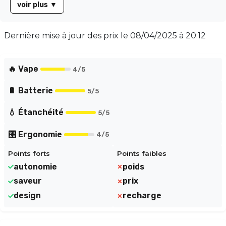
voir plus
▼
atteindre **10 000 bouffées**. Sa résistance intégrée
de **1 ohm** garantit une vape de qualité supérieure.
Son design compact et ergonomique permet une
Dernière mise à jour des prix le
08/04/2025 à 20:12
utilisation intuitive : il suffit d'aspirer pour activer la
chauffe. La Tornado 10000 est la solution idéale pour
les amateurs de vape à la recherche de praticité et de
🔥 Vape
4
/5
performance.
🔋 Batterie
5
/5
💧 Étanchéité
5
/5
🎛️ Ergonomie
4
/5
Points forts
Points faibles
autonomie
poids
saveur
prix
design
recharge