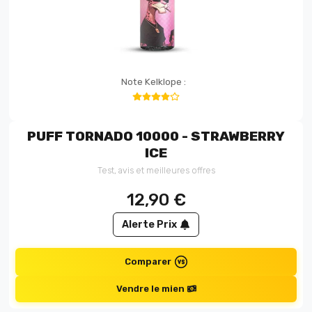
Note Kelklope :
PUFF TORNADO 10000 - STRAWBERRY
ICE
Test, avis et meilleures offres
12,90
€
Alerte Prix
Comparer
Vendre le mien