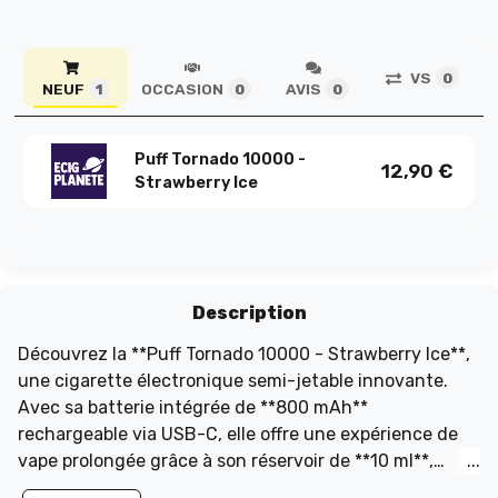
VS
0
NEUF
OCCASION
AVIS
1
0
0
Puff Tornado 10000 -
12,90
€
Strawberry Ice
Description
Découvrez la **Puff Tornado 10000 - Strawberry Ice**,
une cigarette électronique semi-jetable innovante.
Avec sa batterie intégrée de **800 mAh**
rechargeable via USB-C, elle offre une expérience de
vape prolongée grâce à son réservoir de **10 ml**,
pouvant être rempli jusqu'à **trois fois** pour