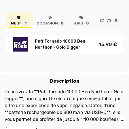
VS
0
NEUF
OCCASION
AVIS
1
0
0
Puff Tornado 10000 Ben
15,90
€
Northon - Gold Digger
Description
Découvrez la **Puff Tornado 10000 Ben Northon - Gold
Digger**, une cigarette électronique semi-jetable qui
offre une expérience de vape inégalée. Dotée d'une
**batterie rechargeable de 800 mAh via USB-C**, elle
vous permet de profiter de jusqu'à **10 000 bouffées**
grâce à son **réservoir scellé de 10 ml**, remplissable