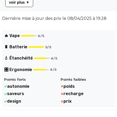
voir plus
▼
trois fois. Sa **résistance en mesh de 1 ohm** garantit
une restitution optimale des saveurs. Avec son
**tirage automatique**, il suffit d'inhaler pour activer la
Dernière mise à jour des prix le
08/04/2025 à 19:28
chauffe, tandis que des **LED RGB s'illuminent** à
chaque bouffée, ajoutant une touche moderne.
🔥 Vape
4
/5
🔋 Batterie
5
/5
💧 Étanchéité
4
/5
🎛️ Ergonomie
4
/5
Points forts
Points faibles
autonomie
poids
saveurs
recharge
design
prix