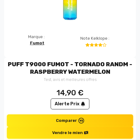
Marque :
Note Kelklope :
Fumot
PUFF T9000 FUMOT - TORNADO RANDM -
RASPBERRY WATERMELON
Test, avis et meilleures offres
14,90
€
Alerte Prix
Comparer
Vendre le mien