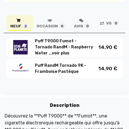
VS
0
NEUF
OCCASION
AVIS
2
0
0
Puff T9000 Fumot -
14,90
€
Tornado RandM - Raspberry
Water ...
voir plus
Puff RandM Tornado 9K -
14,90
€
Framboise Pastèque
Description
Découvrez la **Puff T9000** de **Fumot**, une
cigarette électronique rechargeable qui offre jusqu'à