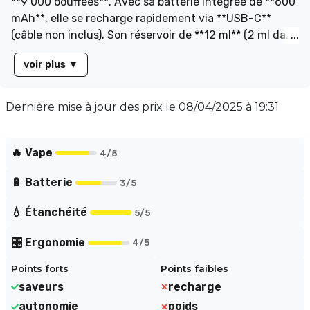
**9 000 bouffées**. Avec sa batterie intégrée de **600
mAh**, elle se recharge rapidement via **USB-C**
(câble non inclus). Son réservoir de **12 ml** (2 ml dans
la puff et 10 ml supplémentaires via une cartouche à
voir plus
▼
clipser) et sa résistance en **mesh** de **0,9 ohm**
garantissent une expérience de vapotage riche en
saveurs et en vapeur. Les effets lumineux **RGB**
Dernière mise à jour des prix le
08/04/2025 à 19:31
ajoutent une touche moderne, tandis que l'activation
**auto-draw** permet une inhalation sans bouton.
🔥 Vape
4
/5
🔋 Batterie
3
/5
💧 Étanchéité
5
/5
🎛️ Ergonomie
4
/5
Points forts
Points faibles
saveurs
recharge
autonomie
poids