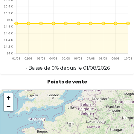
appuyer sur un bouton. En somme, la Puff T9000 se révèle être un
choix solide pour les amateurs de vape à la recherche d'une
expérience riche et pratique.
↓
Baisse
de
0
% depuis le
01/08/2026
Points de vente
+
−