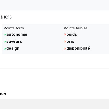
à 16:15
Points forts
Points faibles
autonomie
poids
saveurs
prix
design
disponibilité
ION