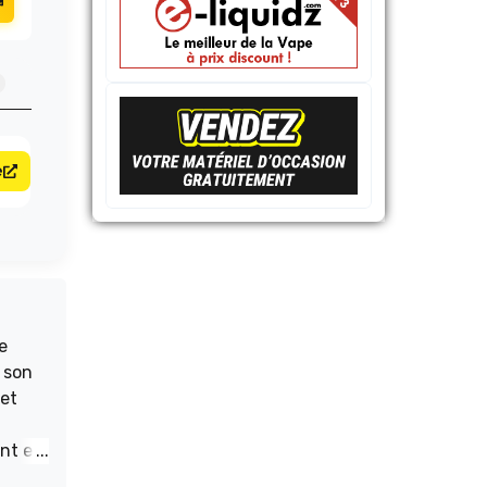
e
e
 son
 et
nt et