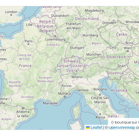
0
boutique sur 
Leaflet
|
©
OpenStreetMap
co