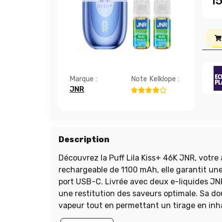
1
Marque :
Note Kelklope :
JNR
Description
Découvrez la Puff Lila Kiss+ 46K JNR, votre 
rechargeable de 1100 mAh, elle garantit un
port USB-C. Livrée avec deux e-liquides JNR 
une restitution des saveurs optimale. Sa double résistance Mesh de 0,6 ohm maximise la production de
vapeur tout en permettant un tirage en inha
un éclairage LED RGB, cette puff allie perf