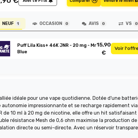
5,90
€
Alerte Prix
Comparer
Vendre le mien
NEUF
OCCASION
AVIS
VS
1
0
0
0
15,90
Puff Lila Kiss+ 46K JNR - 20 mg - Mr
Voir l'offr
Blue
€
alliée idéale pour une vape quotidienne. Dotée d'une batteri
e autonomie impressionnante et se recharge rapidement via
de 10 ml à 20 mg de nicotine, elle offre un hit satisfaisant
lation directe ou semi-directe. Avec un réservoir transpare
ormance et esthétique.