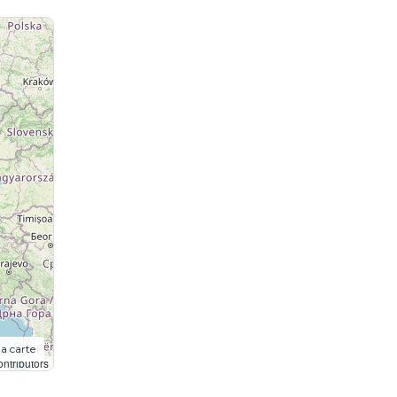
la carte
ntributors