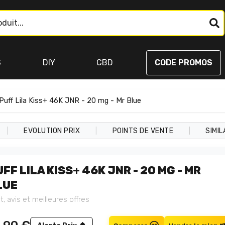
S
DIY
CBD
CODE PROMOS
Puff Lila Kiss+ 46K JNR - 20 mg - Mr Blue
|
|
|
EVOLUTION PRIX
POINTS DE VENTE
SIMIL
FF LILA KISS+ 46K JNR - 20 MG - MR
LUE
t, avis et meilleures offres