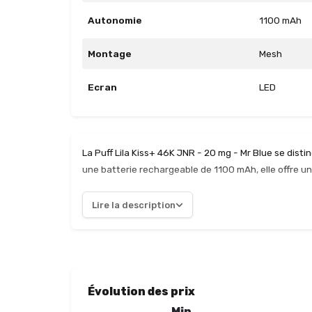
Autonomie
1100 mAh
Montage
Mesh
Ecran
LED
La Puff Lila Kiss+ 46K JNR - 20 mg - Mr Blue se dis
une batterie rechargeable de 1100 mAh, elle offre un
rechargeant rapidement grâce à son port USB-C. Les 
agréable, idéal pour les utilisateurs recherchant u
Lire la description
majeur, permettant une production de vapeur optimal
Le réservoir transparent facilite le suivi du niveau 
appréciable. En somme, la Puff Lila Kiss+ allie perfo
de vape en quête d'une expérience enrichissante.
Évolution des prix
Min