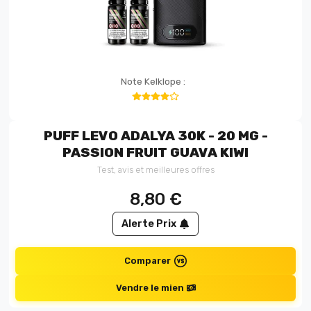
Note Kelklope :
PUFF LEVO ADALYA 30K - 20 MG -
PASSION FRUIT GUAVA KIWI
Test, avis et meilleures offres
8,80
€
Alerte Prix
Comparer
Vendre le mien