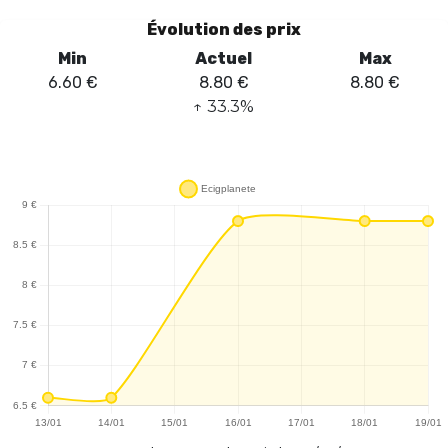
intense. L'un des points forts de ce modèle est la possibilité de
Évolution des prix
choisir entre deux modes de vape : Normal et Boost. Cela permet
Min
Actuel
Max
d'adapter la puissance selon les préférences personnelles, tandis
6.60
€
8.80
€
8.80
€
que l'airflow réglable offre un tirage sur mesure, répondant ainsi
↑
33.3
%
aux attentes des vapoteurs les plus exigeants. La saveur Passion
Fruit Guava Kiwi se révèle être un mélange équilibré, alliant
douceur et fraîcheur, idéal pour une vape agréable tout au long
de la journée. En somme, le Puff Levo 30K d'Adalya est un choix
judicieux pour ceux qui recherchent une expérience de vape
personnalisable et savoureuse.