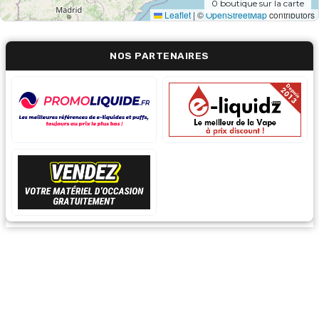
0
boutique sur la carte
Leaflet
|
©
OpenStreetMap
contributors
NOS PARTENAIRES