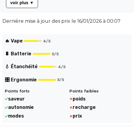
voir plus
▼
mg/ml en sels de nicotine. Profitez de deux modes de
vape (Normal et Boost) pour personnaliser votre
expérience, ainsi qu'un airflow réglable pour un tirage
Dernière mise à jour des prix le
16/01/2026 à 00:07
sur mesure. Choisissez parmi 14 saveurs délicieuses,
dont Passion Fruit Guava Kiwi, pour une expérience de
vape unique et rafraîchissante.
🔥 Vape
4
/5
🔋 Batterie
5
/5
💧 Étanchéité
4
/5
🎛️ Ergonomie
5
/5
Points forts
Points faibles
saveur
poids
autonomie
recharge
modes
prix