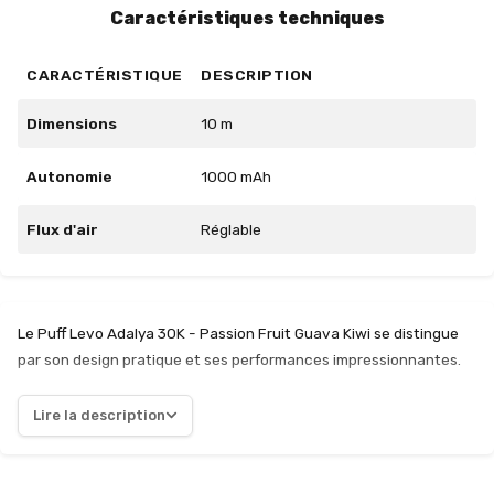
Caractéristiques techniques
CARACTÉRISTIQUE
DESCRIPTION
Dimensions
10 m
Autonomie
1000 mAh
Flux d'air
Réglable
Le Puff Levo Adalya 30K - Passion Fruit Guava Kiwi se distingue
par son design pratique et ses performances impressionnantes.
Avec une batterie de 1000 mAh, cette puff rechargeable offre
une autonomie satisfaisante, et la recharge via USB-C est un
Lire la description
atout indéniable pour les utilisateurs en déplacement. Le
réservoir de 10 ml, associé à deux e-liquides de 10 ml à 20 mg/ml
en sels de nicotine, garantit une expérience de vape riche et