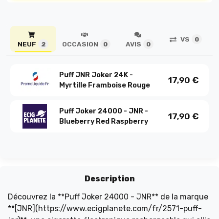
VS
0
NEUF
OCCASION
AVIS
2
0
0
Puff JNR Joker 24K -
17,90
€
Myrtille Framboise Rouge
Puff Joker 24000 - JNR -
17,90
€
Blueberry Red Raspberry
Description
Découvrez la **Puff Joker 24000 - JNR** de la marque
**[JNR](https://www.ecigplanete.com/fr/2571-puff-