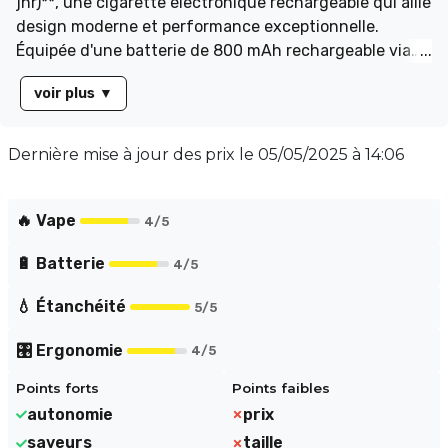
jnr)**, une cigarette électronique rechargeable qui allie
design moderne et performance exceptionnelle.
Équipée d'une batterie de 800 mAh rechargeable via
USB-C (câble non fourni), elle garantit une utilisation
voir plus
▼
prolongée sans interruption. Son système **auto-
draw** permet une inhalation intuitive, tandis qu'une
LED colorée s'illumine à chaque bouffée pour un effet
Dernière mise à jour des prix le
05/05/2025 à 14:06
visuel captivant. Avec une cartouche pré-remplie de 2
ml et deux flacons de 10 ml, profitez d'une capacité
totale de 12 ml de e-liquide, offrant jusqu'à **24 000
🔥 Vape
4
/5
bouffées**.
🔋 Batterie
4
/5
💧 Étanchéité
5
/5
🎛️ Ergonomie
4
/5
Points forts
Points faibles
autonomie
prix
saveurs
taille