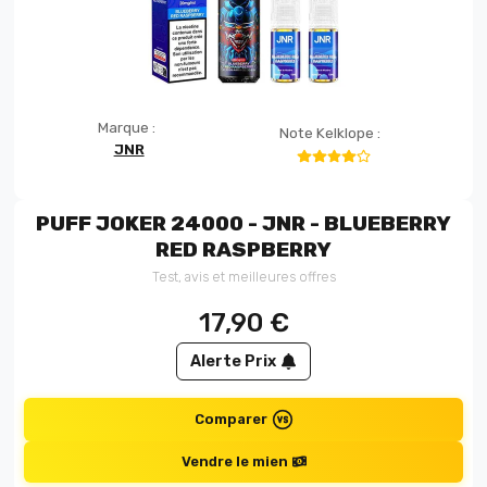
Marque :
Note Kelklope :
JNR
PUFF JOKER 24000 - JNR - BLUEBERRY
RED RASPBERRY
Test, avis et meilleures offres
17,90
€
Alerte Prix
Comparer
Vendre le mien