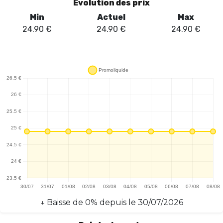
Évolution des prix
dimension moderne à l'utilisation. La résistance mesh de 0,6 Ω
Min
Actuel
Max
permet un tirage ajustable, offrant ainsi une personnalisation de
24.90
€
24.90
€
24.90
€
l'expérience de vape. La formulation en sel de nicotine à 2% (20
mg/mL) garantit une satisfaction rapide, idéale pour ceux qui
cherchent à réduire leur consommation de tabac. En somme, la
Puff JNR Flux Pro 32K Cola Cerise se positionne comme un produit
innovant et performant, répondant aux attentes des vapoteurs
en quête de saveurs intenses et d'une technologie avancée.
↓
Baisse
de
0
% depuis le
30/07/2026