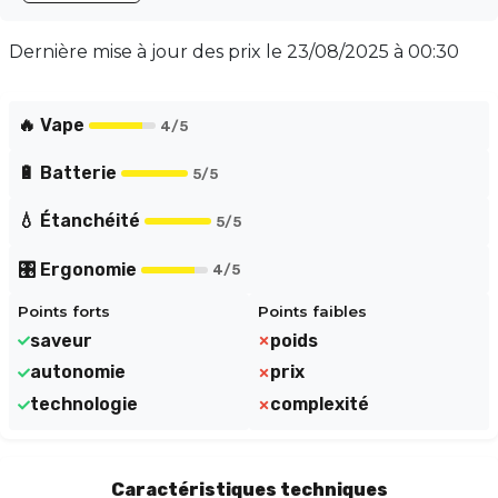
USB-C, elle offre une technologie avancée incluant un
écran tactile HD 2,02, Bluetooth et ChatGPT intégré.
Dernière mise à jour des prix le
23/08/2025 à 00:30
Profitez d'un tirage ajustable grâce à sa résistance
mesh de 0,6 Ω. Disponible en nicotine de 2% (20
mg/mL - sel de nicotine), elle s'adapte à votre style de
🔥 Vape
4
/5
vape.
🔋 Batterie
5
/5
💧 Étanchéité
5
/5
🎛️ Ergonomie
4
/5
Points forts
Points faibles
saveur
poids
autonomie
prix
technologie
complexité
Caractéristiques techniques