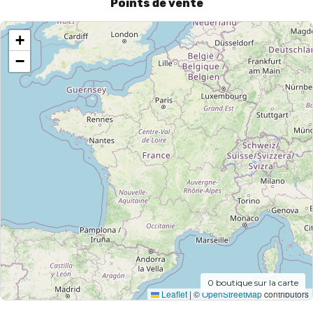
Points de vente
+
−
0
boutique sur la carte
Leaflet
|
©
OpenStreetMap
contributors