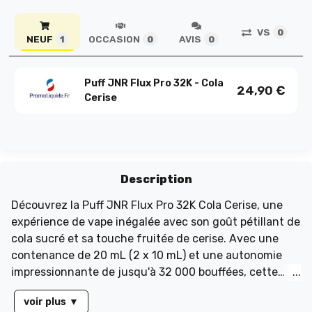
VS
0
NEUF
OCCASION
AVIS
1
0
0
Puff JNR Flux Pro 32K - Cola
24,90
€
Cerise
Description
Découvrez la Puff JNR Flux Pro 32K Cola Cerise, une
expérience de vape inégalée avec son goût pétillant de
cola sucré et sa touche fruitée de cerise. Avec une
contenance de 20 mL (2 x 10 mL) et une autonomie
impressionnante de jusqu'à 32 000 bouffées, cette
puff est idéale pour les amateurs de saveurs intenses.
voir plus
▼
Équipée d'une batterie rechargeable de 1200 mAh avec