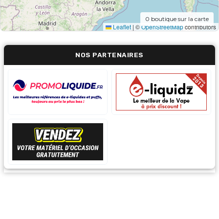
0
boutique sur la carte
Leaflet
|
©
OpenStreetMap
contributors
NOS PARTENAIRES