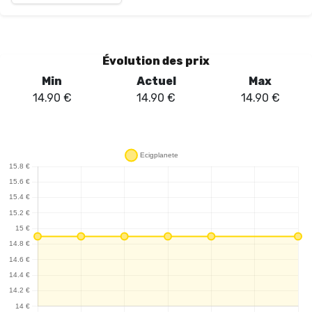
loin les modèles traditionnels, offrant ainsi une expérience
prolongée sans nécessiter de recharges fréquentes. La batterie
rechargeable via USB-C (~950 mAh) assure une utilisation
pratique et efficace. L'écran LED intégré est un atout majeur,
Évolution des prix
permettant aux utilisateurs de surveiller en temps réel le niveau
Min
Actuel
Max
de batterie et d’e-liquide, garantissant ainsi une expérience de
14.90
€
14.90
€
14.90
€
vape sans interruption. Les deux cartouches préremplies, faciles
à clipser, ajoutent à la commodité de l'appareil. De plus, le
système d'airflow réglable permet de personnaliser le tirage, que
l'on préfère un tirage serré ou plus aérien. En termes de saveur, la
combinaison de myrtille et de menthe offre un équilibre agréable,
frais et fruité, idéal pour les amateurs de sensations douces. En
somme, la Puff HyperMax 30K Crown Bar - Al Fakher est un choix
judicieux pour ceux qui recherchent une vape durable et
savoureuse.