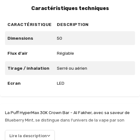
Caractéristiques techniques
CARACTÉRISTIQUE
DESCRIPTION
Dimensions
50
Flux d'air
Réglable
Tirage / inhalation
Serré ou aérien
Ecran
LED
La Puff HyperMax 30K Crown Bar - Al Fakher, avec sa saveur de
Blueberry Mint, se distingue dans l'univers de la vape par son
design moderne et ses fonctionnalités avancées. Dotée d'une
autonomie impressionnante de 30 000 bouffées, elle surpasse de
Lire la description