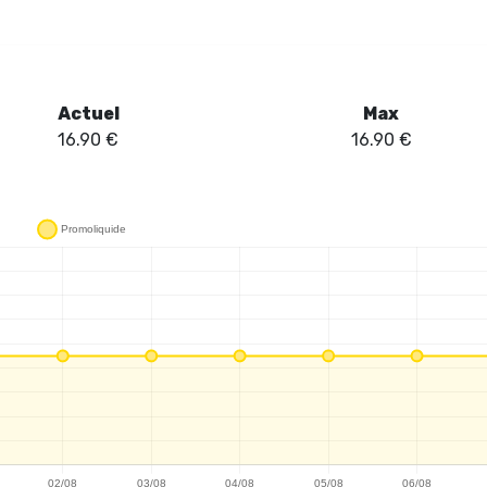
er l'univers Fighter Fuel sans se perdre dans les détails techniques d'un 
hter X 32K - Mawashi permet de savourer chaque instant de la vape sa
argeable allie performance et praticité, répondant ainsi aux attentes d
alité des saveurs.
Actuel
Max
16.90
€
16.90
€