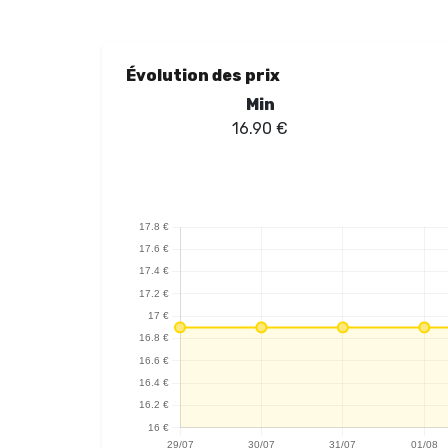
fait un choix parfait pour ceux qui souhaitent explor
complet. Avec une autonomie prolongée, le Puff Fig
interruptions fréquentes. En somme, cette puff rech
Évolution des prix
vapoteurs en quête de simplicité sans sacrifier la qu
Min
16.90
€