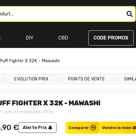
S
DIY
CBD
CODE PROMOS
Puff Fighter X 32K - Mawashi
|
|
|
EVOLUTION PRIX
POINTS DE VENTE
SIMIL
UFF FIGHTER X 32K - MAWASHI
t, avis et meilleures offres
6,90
€
Alerte Prix
Comparer
Vendre le mien