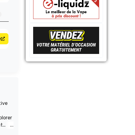
e
tive
plorer
ût
z