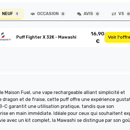
NEUF
OCCASION
AVIS
VS
1
0
0
0
16,90
Voir l'offr
Puff Fighter X 32K - Mawashi
€
e Maison Fuel, une vape rechargeable alliant simplicité et
e dragon et de fraise, cette puff offre une expérience gusta
-C garantit une utilisation pratique, tandis que son
se en main immédiate. Idéale pour ceux qui souhaitent ex
 vie avec un kit complet, la Mawashi se distingue par son go
vape rechargeable avec une autonomie prolongée et savoure