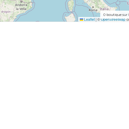
0
boutique sur 
Leaflet
|
©
OpenStreetMap
co