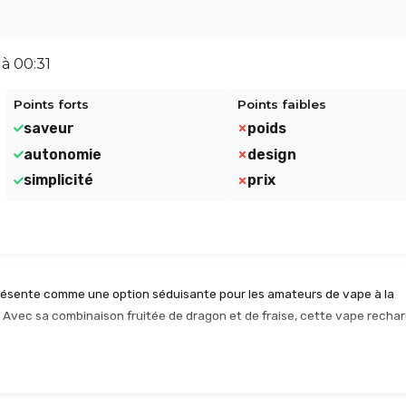
à 00:31
Points forts
Points faibles
saveur
poids
autonomie
design
simplicité
prix
présente comme une option séduisante pour les amateurs de vape à la
 Avec sa combinaison fruitée de dragon et de fraise, cette vape recha
 accessible. Les arômes se révèlent équilibrés, permettant une inhalatio
 novices comme pour les vapoteurs expérimentés. Le chargement USB-C 
t pratique, tandis que le fonctionnement automatique facilite une utili
tingue par sa capacité à délivrer un goût direct et reconnaissable, ce