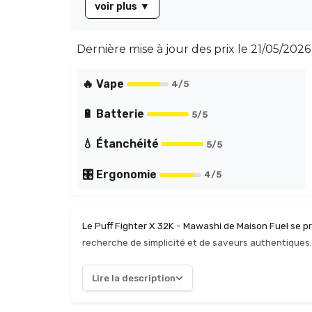
voir plus
▼
chaque instant.
Dernière mise à jour des prix le
21/05/2026 
🔥 Vape
4
/5
🔋 Batterie
5
/5
💧 Étanchéité
5
/5
🎛️ Ergonomie
4
/5
Le Puff Fighter X 32K - Mawashi de Maison Fuel se 
recherche de simplicité et de saveurs authentiques.
offre une expérience gustative à la fois agréable et
douce et savoureuse, idéale pour les utilisateurs
Lire la description
atout indéniable, garantissant une recharge rapide e
immédiate sans réglages complexes. Ce modèle se dis