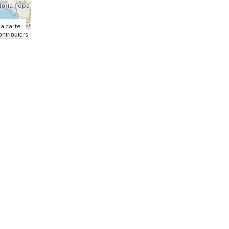
la carte
ntributors