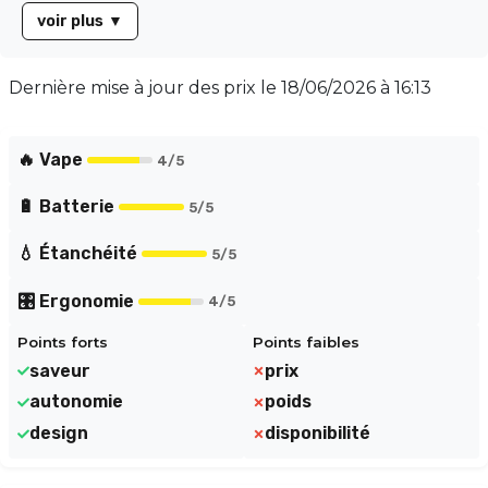
sensations fortes. Son design ergonomique et sa
voir plus
▼
capacité de 20 000 bouffées en font un choix pratique
pour une utilisation quotidienne. Profitez d'une vape
savoureuse et satisfaisante à tout moment de la
Dernière mise à jour des prix le
18/06/2026 à 16:13
journée. Ne manquez pas cette opportunité de
savourer un mélange fruité irrésistible. Commandez
dès maintenant et transformez votre expérience de
🔥 Vape
4
/5
vapotage !
🔋 Batterie
5
/5
💧 Étanchéité
5
/5
🎛️ Ergonomie
4
/5
Points forts
Points faibles
saveur
prix
autonomie
poids
design
disponibilité