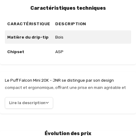
Caractéristiques techniques
CARACTÉRISTIQUE
DESCRIPTION
Matière du drip-tip
Bois
Chipset
ASP
Le Puff Falcon Mini 20K - JNR se distingue par son design
compact et ergonomique, offrant une prise en main agréable et
une utilisation intuitive. Avec une capacité impressionnante de
20 000 bouffées, ce dispositif est conçu pour les vapoteurs à la
Lire la description
recherche de praticité au quotidien. La combinaison de saveurs
de myrtille, framboise et cerise crée une expérience gustative
fruitée et équilibrée, idéale pour ceux qui apprécient les mélanges
sucrés. La concentration de 20 mg de nicotine permet une
Évolution des prix