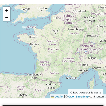
+
−
0
boutique sur la carte
Leaflet
|
©
OpenStreetMap
contributors