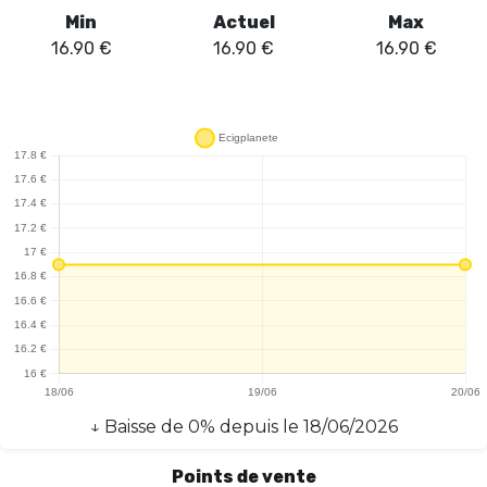
satisfaction rapide, répondant aux besoins des utilisateurs en
Min
Actuel
Max
quête de sensations fortes. Chaque bouffée délivre une vapeur
16.90
€
16.90
€
16.90
€
dense et savoureuse, sans compromettre la qualité. En termes de
performance, le Puff Falcon Mini se révèle fiable, avec une
autonomie qui permet de profiter de longues sessions de
vapotage sans interruption. En conclusion, le Puff Falcon Mini 20K
- JNR est un choix judicieux pour les amateurs de vape à la
recherche d'un produit à la fois puissant et savoureux. Sa facilité
d'utilisation et ses saveurs irrésistibles en font un incontournable
pour transformer l'expérience de vapotage.
↓
Baisse
de
0
% depuis le
18/06/2026
Points de vente