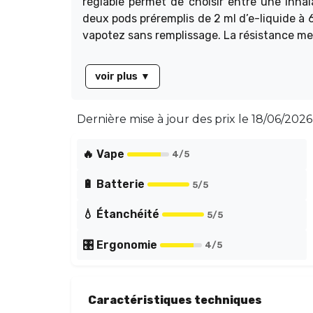
réglable permet de choisir entre une inh
deux pods préremplis de 2 ml d’e-liquide à 6 
vapotez sans remplissage. La résistance me
voir plus
▼
Dernière mise à jour des prix le
18/06/2026 
🔥 Vape
4
/5
🔋 Batterie
5
/5
💧 Étanchéité
5
/5
🎛️ Ergonomie
4
/5
Caractéristiques techniques