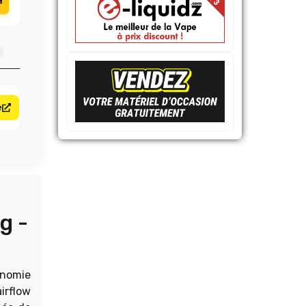
e
g -
onomie
irflow