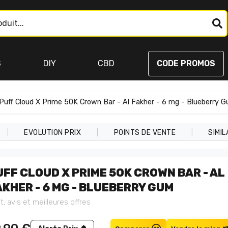
S
DIY
CBD
CODE PROMOS
Puff Cloud X Prime 50K Crown Bar - Al Fakher - 6 mg - Blueberry 
|
|
|
EVOLUTION PRIX
POINTS DE VENTE
SIMIL
UFF CLOUD X PRIME 50K CROWN BAR - AL
AKHER - 6 MG - BLUEBERRY GUM
t, avis et meilleures offres