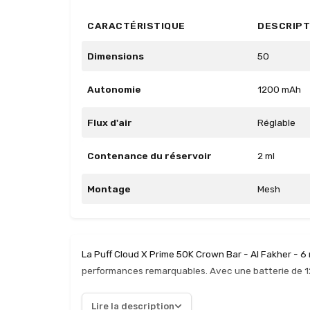
CARACTÉRISTIQUE
DESCRIPT
Dimensions
50
Autonomie
1200 mAh
Flux d'air
Réglable
Contenance du réservoir
2 ml
Montage
Mesh
La Puff Cloud X Prime 50K Crown Bar - Al Fakher - 
performances remarquables. Avec une batterie de 12
utilisateurs réguliers. La recharge rapide via USB-
puissance. L’expérience de vapotage est personnalis
Lire la description