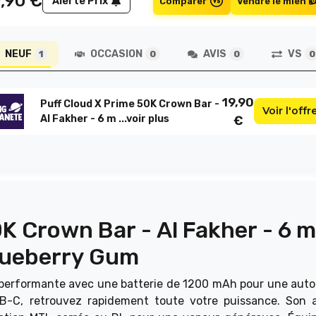
9,90
€
Alerte Prix
Comparer
Vendre le mien
NEUF
OCCASION
AVIS
VS
1
0
0
0
19,90
Puff Cloud X Prime 50K Crown Bar -
Voir l'offr
Al Fakher - 6 m ...
voir plus
€
K Crown Bar - Al Fakher - 6 m
lueberry Gum
e performante avec une batterie de 1200 mAh pour une aut
B-C, retrouvez rapidement toute votre puissance. Son a