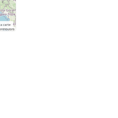
la carte
ntributors