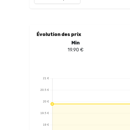
serrée à une inhalation DL plus aérienne, offrant ains
mg de nicotine garantissent une utilisation simplifiée 
gomme à la myrtille est bien équilibré, offrant une 
une production de vapeur généreuse et une restituti
comme un choix judicieux pour les amateurs de vape 
Évolution des prix
Min
19.90
€