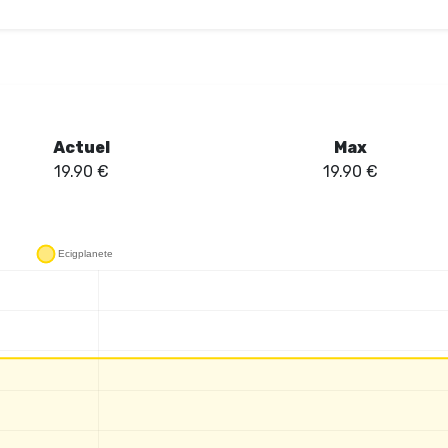
i une flexibilité appréciable. Les deux pods préremplis de 2 ml d’e-liquid
: il suffit de clipser et de vapoter, sans le tracas du remplissage. Le go
douceur agréable en bouche, sans être trop sucré. La résistance mesh as
on des saveurs optimale. En somme, la Puff Cloud X Prime se positionn
à la recherche d’une expérience à la fois pratique et savoureuse.
Actuel
Max
19.90
€
19.90
€