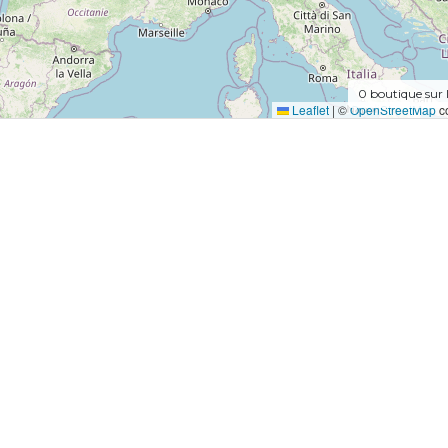
0
boutique sur 
Leaflet
|
©
OpenStreetMap
co