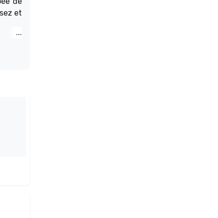
pée de
psez et