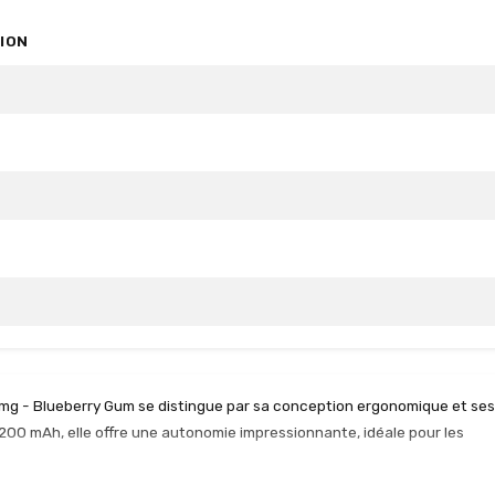
ION
6 mg - Blueberry Gum se distingue par sa conception ergonomique et ses
00 mAh, elle offre une autonomie impressionnante, idéale pour les
C est un atout non négligeable, permettant de retrouver rapidement tou
able grâce à son airflow réglable, qui permet de passer d’une inhalatio