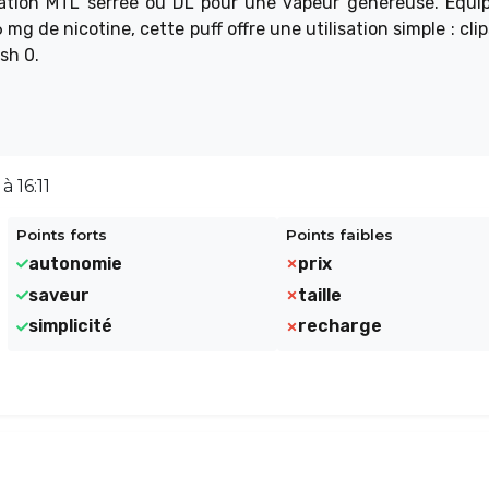
alation MTL serrée ou DL pour une vapeur généreuse. Équi
mg de nicotine, cette puff offre une utilisation simple : cli
sh 0.
à 16:11
Points forts
Points faibles
autonomie
prix
saveur
taille
simplicité
recharge