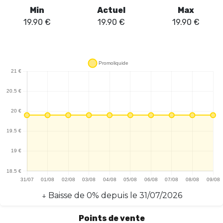
autonomie satisfaisante pour les utilisateurs réguliers. L'écran
Min
Actuel
Max
intégré est un atout, permettant de suivre facilement le niveau
19.90
€
19.90
€
19.90
€
de batterie et de e-liquide, garantissant ainsi une expérience
sans interruption. De plus, le Puff est conçu pour un tirage direct,
offrant une vape riche en saveurs sans fuites. En somme, le Puff
Al Fakher Crown Bar Hyper Max 30K - Raisin Baies est un
excellent choix pour ceux qui recherchent une vape fruitée,
pratique et performante, tout en restant dans une gamme de
saveurs agréables et équilibrées.
↓
Baisse
de
0
% depuis le
31/07/2026
Points de vente