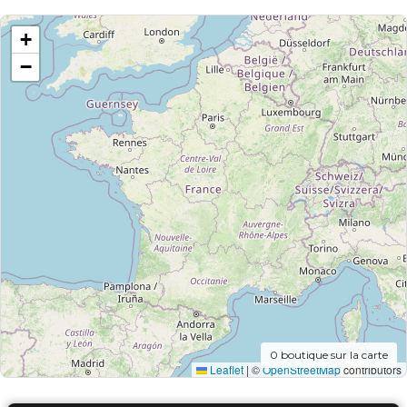
+
−
0
boutique sur la carte
Leaflet
|
©
OpenStreetMap
contributors