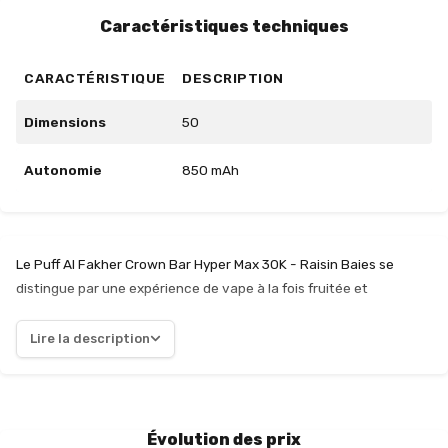
Caractéristiques techniques
CARACTÉRISTIQUE
DESCRIPTION
Dimensions
50
Autonomie
850 mAh
Le Puff Al Fakher Crown Bar Hyper Max 30K - Raisin Baies se
distingue par une expérience de vape à la fois fruitée et
équilibrée. La combinaison de raisins mûrs et de baies offre une
douceur subtilement acidulée, sans être trop sucrée, ce qui en
Lire la description
fait un choix idéal pour une utilisation quotidienne. Avec un taux
de nicotine de 6 mg/ml en sel, la sensation en gorge est douce et
agréable, permettant une inhalation fluide. La batterie
rechargeable de 850 mAh, dotée d'un port USB-C, assure une
Évolution des prix