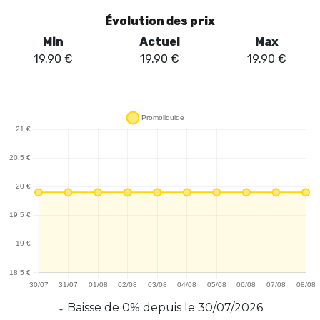
de 850 mAh assure une autonomie suffisante pour une utilisation
Évolution des prix
prolongée, tandis que l'écran intégré permet de suivre facilement
Min
Actuel
Max
le niveau de e-liquide et l'état de la batterie, un atout non
19.90
€
19.90
€
19.90
€
négligeable pour les vapoteurs soucieux de leur expérience. La
résistance mesh de 0,6 ohm contribue à produire une vapeur
dense et savoureuse, renforçant ainsi le plaisir de vapoter. En
somme, le Puff Al Fakher Crown Bar Hyper Max 30K - Pastèque
Cerise est un choix judicieux pour ceux qui recherchent une vape
fruitée, alliant praticité et performance.
↓
Baisse
de
0
% depuis le
30/07/2026