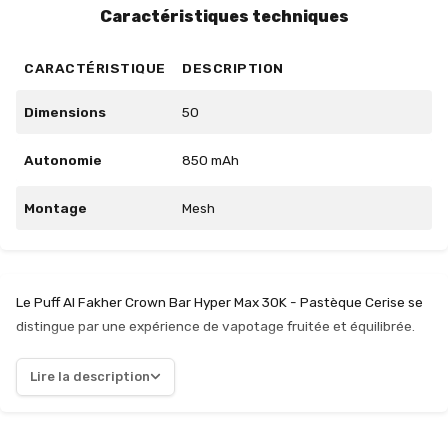
Caractéristiques techniques
CARACTÉRISTIQUE
DESCRIPTION
Dimensions
50
Autonomie
850 mAh
Montage
Mesh
Le Puff Al Fakher Crown Bar Hyper Max 30K - Pastèque Cerise se
distingue par une expérience de vapotage fruitée et équilibrée.
L'association de la pastèque juteuse et de la cerise légèrement
acidulée crée une inhalation à la fois agréable et rafraîchissante.
Lire la description
Avec un taux de nicotine de 6 mg/ml en sels de nicotine, chaque
bouffée se révèle douce et constante, idéale pour les utilisateurs
recherchant une satisfaction modérée. La batterie rechargeable