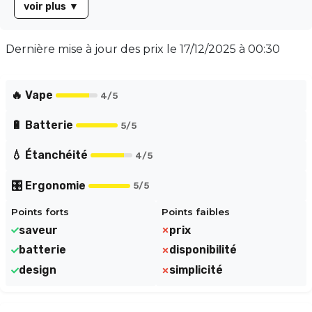
voir plus
▼
bouffée est douce et constante. Sa batterie
rechargeable de 850 mAh et son écran intégré vous
permettent de suivre facilement le niveau de e-liquide
Dernière mise à jour des prix le
17/12/2025 à 00:30
et l'état de la batterie. Conçue avec une résistance
mesh de 0,6 ohm, elle garantit une vapeur dense et
savoureuse.
🔥 Vape
4
/5
🔋 Batterie
5
/5
💧 Étanchéité
4
/5
🎛️ Ergonomie
5
/5
Points forts
Points faibles
saveur
prix
batterie
disponibilité
design
simplicité