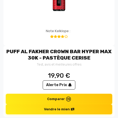
Note Kelklope :
PUFF AL FAKHER CROWN BAR HYPER MAX
30K - PASTÈQUE CERISE
Test, avis et meilleures offres
19,90
€
Alerte Prix
Comparer
Vendre le mien