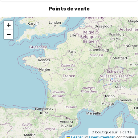
Points de vente
+
−
0
boutique sur la carte
Leaflet
|
©
OpenStreetMap
contributors