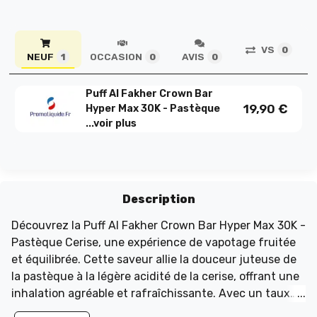
VS
0
NEUF
OCCASION
AVIS
1
0
0
Puff Al Fakher Crown Bar
19,90
€
Hyper Max 30K - Pastèque
...
voir plus
Description
Découvrez la Puff Al Fakher Crown Bar Hyper Max 30K -
Pastèque Cerise, une expérience de vapotage fruitée
et équilibrée. Cette saveur allie la douceur juteuse de
la pastèque à la légère acidité de la cerise, offrant une
inhalation agréable et rafraîchissante. Avec un taux
de nicotine de 6 mg/ml en sels de nicotine, chaque