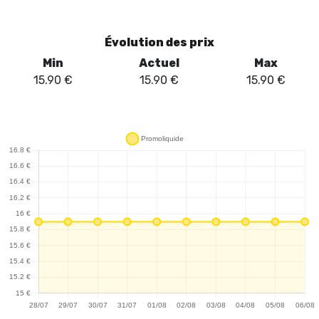
par une légère acidité. Ce pod, conçu pour le système Cubic 30K,
se révèle particulièrement adapté aux vapoteurs réguliers grâce
à sa capacité de 12 ml, permettant jusqu'à 30 000 bouffées.
Évolution des prix
L'utilisation de sels de nicotine à 20 mg/ml assure une
Min
Actuel
Max
satisfaction rapide, idéale pour ceux qui recherchent une
15.90
€
15.90
€
15.90
€
alternative à la cigarette. La qualité des arômes est au rendez-
vous, garantissant une constance dans l'expérience de vape. En
somme, le Pod Al Fakher Crown Bar Cubic 30K - Fruits Rouges se
positionne comme un choix premium pour les amateurs de
saveurs fruitées, alliant praticité et plaisir gustatif. Une option à
considérer pour enrichir sa collection de pods.