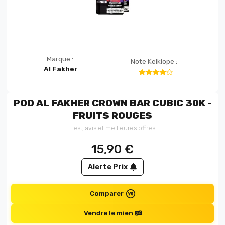
Marque :
Note Kelklope :
Al Fakher
POD AL FAKHER CROWN BAR CUBIC 30K -
FRUITS ROUGES
Test, avis et meilleures offres
15,90
€
Alerte Prix
Comparer
Vendre le mien