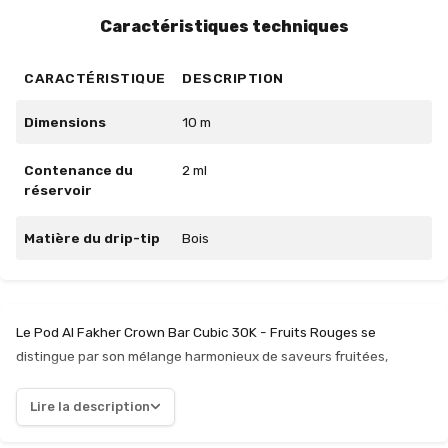
Caractéristiques techniques
CARACTÉRISTIQUE
DESCRIPTION
Dimensions
10 m
Contenance du
2 ml
réservoir
Matière du drip-tip
Bois
Le Pod Al Fakher Crown Bar Cubic 30K - Fruits Rouges se
distingue par son mélange harmonieux de saveurs fruitées,
offrant une expérience de vape à la fois riche et équilibrée. La
combinaison de framboises, mûres, cassis et myrtilles crée une
Lire la description
explosion de goûts, avec une douceur agréable contrebalancée