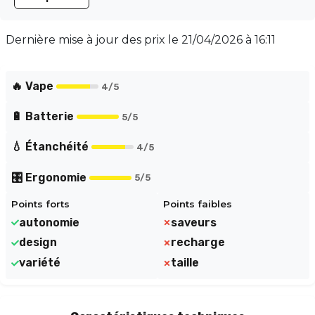
le Nexi One assure une autonomie prolongée, vous
permettant de le recharger jusqu'à 6 fois facilement.
Profitez d'un tirage MTL automatique qui reproduit les
Dernière mise à jour des prix le
21/04/2026 à 16:11
sensations d'une cigarette classique. Explorez une
variété de saveurs avec les cartouches de 1.2ml, allant
de la fraise au tabac blond.
🔥 Vape
4
/5
🔋 Batterie
5
/5
💧 Étanchéité
4
/5
🎛️ Ergonomie
5
/5
Points forts
Points faibles
autonomie
saveurs
design
recharge
variété
taille