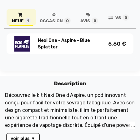
VS
0
NEUF
OCCASION
AVIS
1
0
0
Nexi One - Aspire - Blue
5,60
€
Splatter
Description
Découvrez le kit Nexi One d'Aspire, un pod innovant
conçu pour faciliter votre sevrage tabagique. Avec son
design compact et minimaliste, il imite parfaitement
une cigarette traditionnelle tout en offrant une
expérience de vapotage discrète. Équipé d'une power
bank de 400mAh et d'une batterie intégrée de 60mAh,
voir plus
▼