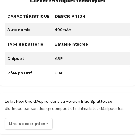
Caractéristiques techniques
CARACTÉRISTIQUE
DESCRIPTION
Autonomie
400mAh
Type de batterie
Batterie intégrée
Chipset
ASP
Pôle positif
Plat
Le kit Nexi One d'Aspire, dans sa version Blue Splatter, se
distingue par son design compact et minimaliste, idéal pour les
utilisateurs cherchant une alternative discrète à la cigarette
traditionnelle. Sa conception ergonomique permet une prise en
Lire la description
main agréable, tout en offrant une expérience de vapotage