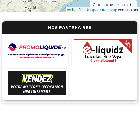
0
boutique sur la carte
Leaflet
|
©
OpenStreetMap
contributors
NOS PARTENAIRES