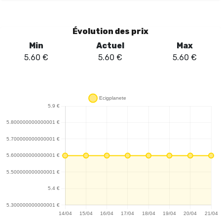
proche de celle d'une cigarette classique grâce à son tirage MTL
automatique. L'autonomie est un point fort de ce pod, avec une
batterie intégrée de 60mAh et une power bank de 400mAh,
Évolution des prix
permettant jusqu'à six recharges. Cela garantit une utilisation
Min
Actuel
Max
prolongée sans souci de manquer d'énergie. Les cartouches de
5.60
€
5.60
€
5.60
€
1.2ml offrent une belle variété de saveurs, allant de la fraise au
tabac blond, permettant aux utilisateurs d'explorer différentes
sensations gustatives. En résumé, le Nexi One d'Aspire est un
choix judicieux pour ceux qui souhaitent se sevrer du tabac tout
en profitant d'une expérience de vapotage satisfaisante et
variée. Sa praticité et son efficacité en font un allié de taille dans
la transition vers une consommation sans tabac.