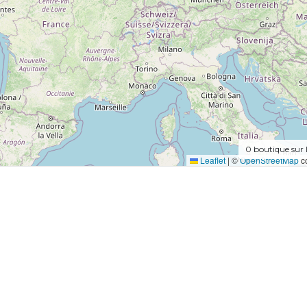
0
boutique sur 
Leaflet
|
©
OpenStreetMap
co