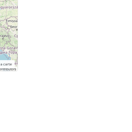
la carte
ntributors