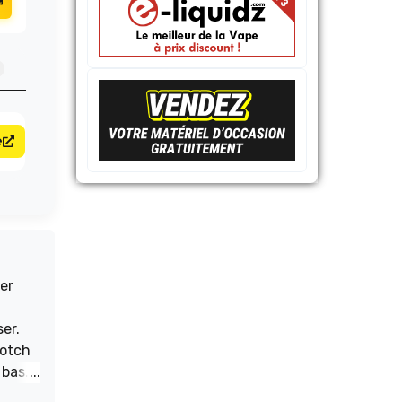
e
er
er.
cotch
 base