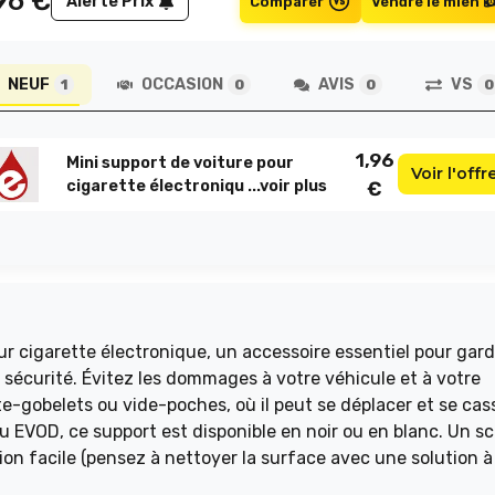
96
€
Alerte Prix
Comparer
Vendre le mien
NEUF
OCCASION
AVIS
VS
1
0
0
0
1,96
Mini support de voiture pour
Voir l'offr
cigarette électroniqu ...
voir plus
€
r cigarette électronique, un accessoire essentiel pour gard
 sécurité. Évitez les dommages à votre véhicule et à votre
rte-gobelets ou vide-poches, où il peut se déplacer et se cass
u EVOD, ce support est disponible en noir ou en blanc. Un s
ion facile (pensez à nettoyer la surface avec une solution à
uez pas cette offre exceptionnelle !