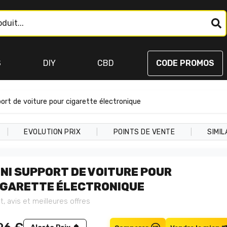
S
DIY
CBD
CODE PROMOS
ort de voiture pour cigarette électronique
|
|
|
EVOLUTION PRIX
POINTS DE VENTE
SIMIL
INI SUPPORT DE VOITURE POUR
IGARETTE ÉLECTRONIQUE
t, avis et meilleures offres