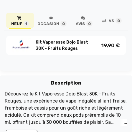
VS
0
NEUF
OCCASION
AVIS
1
0
0
Kit Vaporesso Dojo Blast
19,90
€
30K - Fruits Rouges
Description
Découvrez le Kit Vaporesso Dojo Blast 30K - Fruits
Rouges, une expérience de vape inégalée alliant fraise,
framboise et cassis pour un goût riche et légèrement
acidulé. Ce kit comprend deux pods préremplis de 10
ml, offrant jusqu'à 30 000 bouffées de plaisir. Sa
batterie de 1000 mAh se recharge facilement via USB-