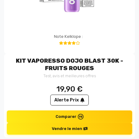
Note Kelklope :
KIT VAPORESSO DOJO BLAST 30K -
FRUITS ROUGES
Test, avis et meilleures offres
19,90
€
Alerte Prix
Comparer
Vendre le mien