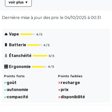
voir plus
▼
C (câble non inclus), garantissant une utilisation
continue. Avec sa double résistance Mesh COREX
BLAST, profitez d'une vapeur homogène et
Dernière mise à jour des prix le
04/10/2025 à 00:31
savoureuse. Compact et anti-fuite, ce kit est idéal
pour une utilisation quotidienne. Rechargez, insérez
un pod et savourez une vape gourmande aux fruits
🔥 Vape
4
/5
rouges !
🔋 Batterie
4
/5
💧 Étanchéité
5
/5
🎛️ Ergonomie
4
/5
Points forts
Points faibles
goût
recharge
autonomie
prix
compacité
disponibilité