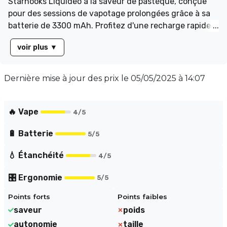
Starhooks Liquideo à la saveur de pastèque, conçue
pour des sessions de vapotage prolongées grâce à sa
batterie de 3300 mAh. Profitez d'une recharge rapide
via USB-C, vous permettant de rester actif sans
voir plus
▼
attente. L'indicateur LED à trois couleurs vous informe
sur l'autonomie : vert (>70%), bleu (30-70%) et rouge
(10-30%). Avec sa technologie auto-draw, la Starhooks
Dernière mise à jour des prix le
05/05/2025 à 14:07
s'active à l'inhalation, offrant une expérience de
vapotage directe (DL) et généreuse en vapeur. Équipée
de deux cartouches pré-remplies de 10 000 puffs et de
🔥 Vape
4
/5
résistances mesh de 0.
🔋 Batterie
5
/5
💧 Étanchéité
4
/5
🎛️ Ergonomie
5
/5
Points forts
Points faibles
saveur
poids
autonomie
taille