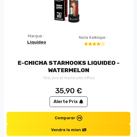
Marque :
Note Kelklope :
Liquideo
E-CHICHA STARHOOKS LIQUIDEO -
WATERMELON
Test, avis et meilleures offres
35,90
€
Alerte Prix
Comparer
Vendre le mien