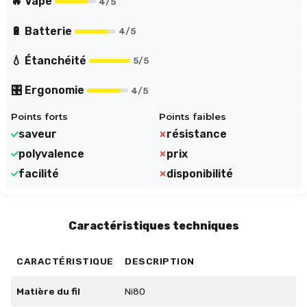
🔥 Vape
4
/5
🔋 Batterie
4
/5
💧 Étanchéité
5
/5
🎛️ Ergonomie
4
/5
Points forts
Points faibles
saveur
résistance
polyvalence
prix
facilité
disponibilité
Caractéristiques techniques
CARACTÉRISTIQUE
DESCRIPTION
Matière du fil
Ni80