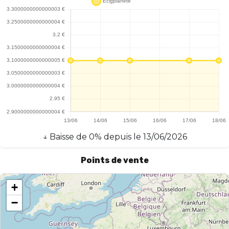
choix judicieux pour les vapoteurs en quête de saveurs intenses
et d'une expérience de vape agréable. Sa qualité de fabrication
et ses performances en font un produit à recommander sans
hésitation.
↓
Baisse
de
0
% depuis le
13/06/2026
Points de vente
+
−