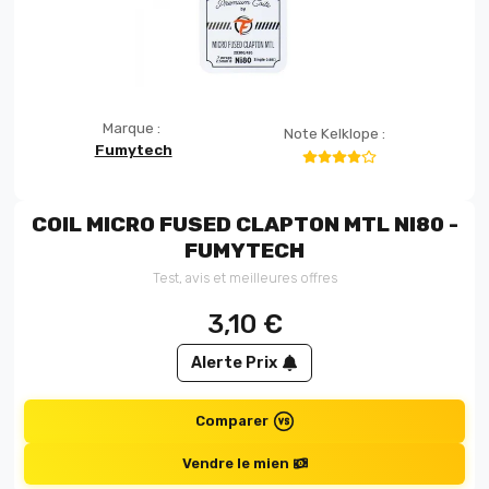
Marque :
Note Kelklope :
Fumytech
COIL MICRO FUSED CLAPTON MTL NI80 -
FUMYTECH
Test, avis et meilleures offres
3,10
€
Alerte Prix
Comparer
Vendre le mien