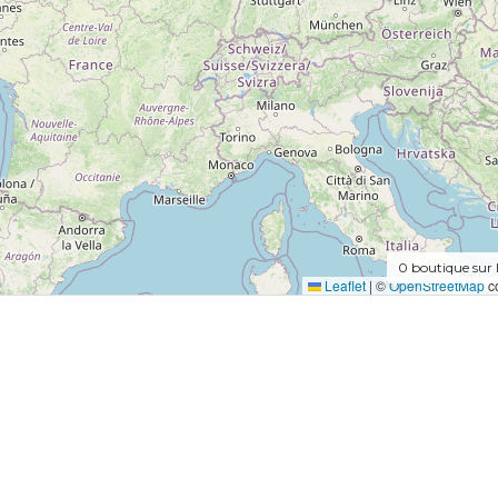
0
boutique sur 
Leaflet
|
©
OpenStreetMap
co