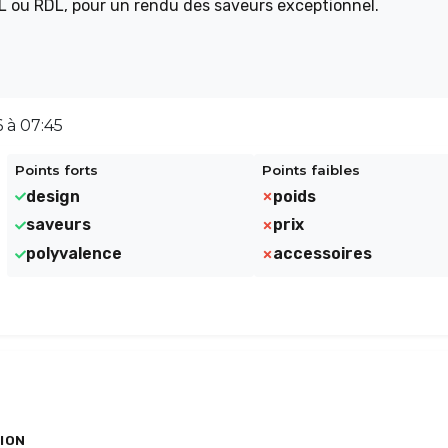
MTL ou RDL, pour un rendu des saveurs exceptionnel.
 à 07:45
Points forts
Points faibles
design
poids
saveurs
prix
polyvalence
accessoires
ION