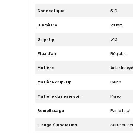
Connectique
510
Diamètre
24 mm
Drip-tip
510
Flux d'air
Réglable
Matière
Acier inoxy
Matière drip-tip
Delrin
Matière du réservoir
Pyrex
Remplissage
Par le haut
Tirage / inhalation
Serré ou aé