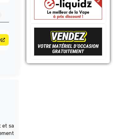
e
 et sa
itement