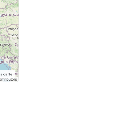
la carte
ntributors