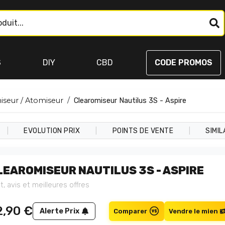
S
DIY
CBD
CODE PROMOS
iseur / Atomiseur
Clearomiseur Nautilus 3S - Aspire
|
|
|
EVOLUTION PRIX
POINTS DE VENTE
SIMIL
LEAROMISEUR NAUTILUS 3S - ASPIRE
t, avis et meilleures offres
2,90
€
Alerte Prix
Comparer
Vendre le mien