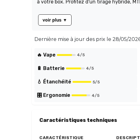
à votre box. Profitez d'un tirage hybride, 
voir plus
▼
Dernière mise à jour des prix le
28/05/2026
🔥 Vape
4
/5
🔋 Batterie
4
/5
💧 Étanchéité
5
/5
🎛️ Ergonomie
4
/5
Caractéristiques techniques
CARACTÉRISTIQUE
DESCRIPT