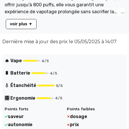
offrir jusqu'à 800 puffs, elle vous garantit une
expérience de vapotage prolongée sans sacrifier la
saveur. Avec un ratio PG/VG de 50/50, profitez d'un
voir plus
▼
équilibre parfait entre un hit en gorge satisfaisant et
une belle production de vapeur. Ces cartouches sont
compatibles avec le Kit Starter Wpuff Pod 2.0 et la
Dernière mise à jour des prix le
05/05/2025 à 14:07
batterie Wpuff 2.0 Xperience, idéales pour un vapotage
fluide. Vendu par pack de 2 cartouches.
🔥 Vape
4
/5
🔋 Batterie
4
/5
💧 Étanchéité
5
/5
🎛️ Ergonomie
4
/5
Points forts
Points faibles
saveur
dosage
autonomie
prix