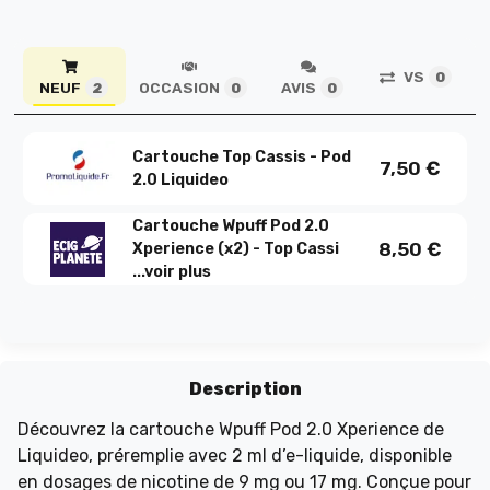
VS
0
NEUF
OCCASION
AVIS
2
0
0
Cartouche Top Cassis - Pod
7,50
€
2.0 Liquideo
Cartouche Wpuff Pod 2.0
8,50
€
Xperience (x2) - Top Cassi
...
voir plus
Description
Découvrez la cartouche Wpuff Pod 2.0 Xperience de
Liquideo, préremplie avec 2 ml d’e-liquide, disponible
en dosages de nicotine de 9 mg ou 17 mg. Conçue pour