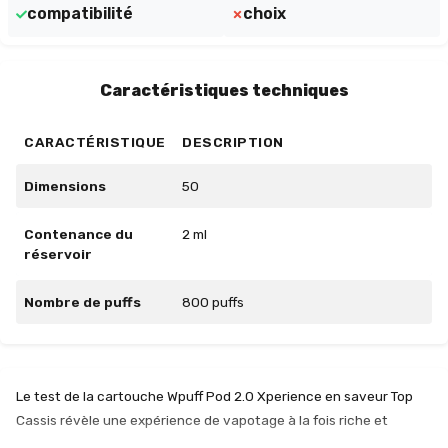
compatibilité
choix
Caractéristiques techniques
CARACTÉRISTIQUE
DESCRIPTION
Dimensions
50
Contenance du
2 ml
réservoir
Nombre de puffs
800 puffs
Le test de la cartouche Wpuff Pod 2.0 Xperience en saveur Top
Cassis révèle une expérience de vapotage à la fois riche et
satisfaisante. Préremplie avec 2 ml d’e-liquide, cette cartouche