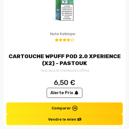
Note Kelklope :
CARTOUCHE WPUFF POD 2.0 XPERIENCE
(X2) - PASTOUK
Test, avis et meilleures offres
6,50
€
Alerte Prix
Comparer
Vendre le mien