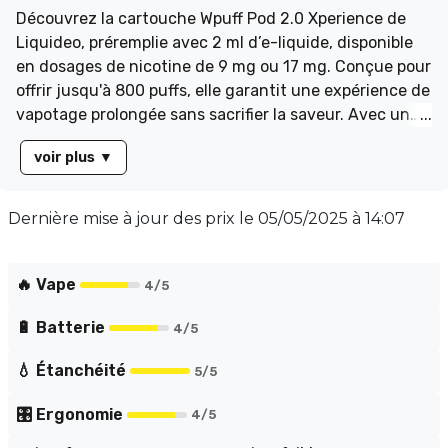
Découvrez la cartouche Wpuff Pod 2.0 Xperience de
Liquideo, préremplie avec 2 ml d’e-liquide, disponible
en dosages de nicotine de 9 mg ou 17 mg. Conçue pour
offrir jusqu'à 800 puffs, elle garantit une expérience de
vapotage prolongée sans sacrifier la saveur. Avec un
ratio PG/VG de 50/50, profitez d'un équilibre parfait
voir plus
▼
entre un hit en gorge agréable et une belle production
de vapeur. Ces cartouches sont compatibles avec le Kit
Starter Wpuff Pod 2.0 et la batterie Wpuff 2.0
Dernière mise à jour des prix le
05/05/2025 à 14:07
Xperience, idéales pour un vapotage fluide et
satisfaisant. Vendu par pack de 2.
🔥 Vape
4
/5
🔋 Batterie
4
/5
💧 Étanchéité
5
/5
🎛️ Ergonomie
4
/5