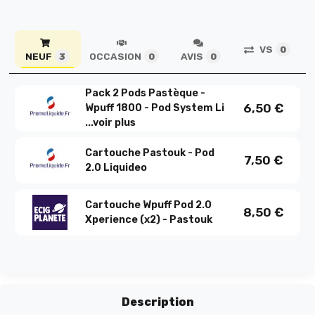
VS
0
NEUF
OCCASION
AVIS
3
0
0
Pack 2 Pods Pastèque -
6,50
€
Wpuff 1800 - Pod System Li
...
voir plus
Cartouche Pastouk - Pod
7,50
€
2.0 Liquideo
Cartouche Wpuff Pod 2.0
8,50
€
Xperience (x2) - Pastouk
Description