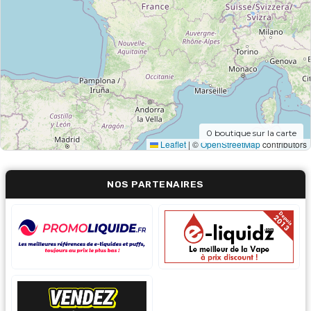
0
boutique sur la carte
Leaflet
|
©
OpenStreetMap
contributors
NOS PARTENAIRES