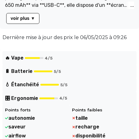
650 mAh** via **USB-C**, elle dispose d'un **écran
LED** pour suivre l'autonomie et d'un **airflow
voir plus
▼
réglable** pour un tirage sur mesure. Son réservoir de
**14 ml d’e-liquide pré-rempli** et sa résistance de
**1.8 ohm** sont idéaux pour une inhalation indirecte
Dernière mise à jour des prix le
06/05/2025 à 09:26
(MTL), reproduisant la sensation d'une cigarette
traditionnelle. Compacte et performante, la Wpuff 12K
est parfaite pour une vape simple et efficace.
🔥 Vape
4
/5
🔋 Batterie
5
/5
💧 Étanchéité
5
/5
🎛️ Ergonomie
4
/5
Points forts
Points faibles
autonomie
taille
saveur
recharge
airflow
disponibilité