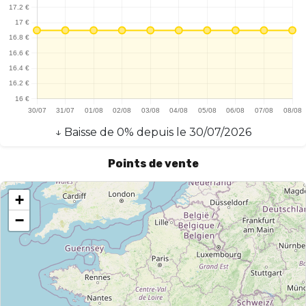
recherchent une vape simple, efficace et savoureuse.
↓
Baisse
de
0
% depuis le
30/07/2026
Points de vente
+
−