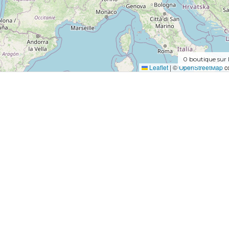
0
boutique sur 
Leaflet
|
©
OpenStreetMap
co