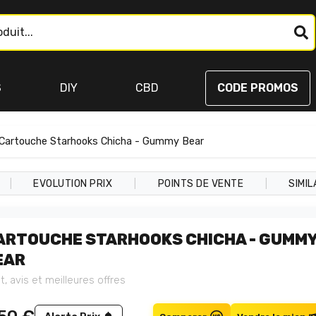
S
DIY
CBD
CODE PROMOS
Cartouche Starhooks Chicha - Gummy Bear
|
|
|
EVOLUTION PRIX
POINTS DE VENTE
SIMIL
ARTOUCHE STARHOOKS CHICHA - GUMM
EAR
t, avis et meilleures offres