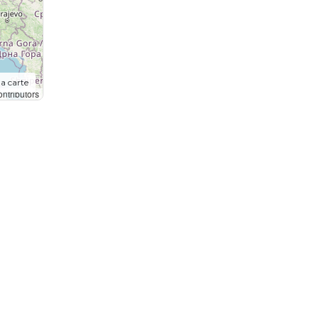
la carte
ntributors