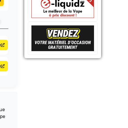
e
e
que
ape