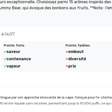
sez parmi 15 arômes inspirés des
ar, qui évoque des bonbons aux fruits. **Note : l'embout
expérience de vape unique avec Starhooks !
 à 14:07
Points forts
Points faibles
saveur
embout
contenance
diversité
vapeur
prix
tingue par son approche innovante de la vape. Conçue pour l'e-chicha
 ml d'e-liquide sans nicotine, permettant jusqu'à 10 000 puffs, ce qui 
istance intégrée de 0,6 ohm en mesh garantit une production de vapeur