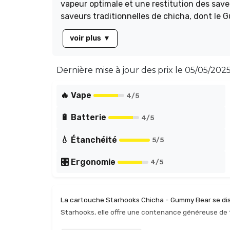
vapeur optimale et une restitution des saveurs exceptionnelle. Choisis
saveurs traditionnelles de chicha, dont le Gummy Be
drip-tip n'est pas inclus.** Profitez d'une 
voir plus
▼
Dernière mise à jour des prix le
05/05/2025
🔥 Vape
4
/5
🔋 Batterie
4
/5
💧 Étanchéité
5
/5
🎛️ Ergonomie
4
/5
La cartouche Starhooks Chicha - Gummy Bear se dis
Starhooks, elle offre une contenance généreuse de 10
un choix idéal pour les sessions prolongées. La rés