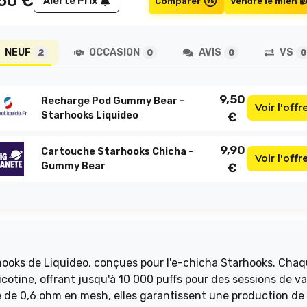
,50
€
Alerte Prix
Comparer
Vendre le mien
NEUF
OCCASION
AVIS
VS
2
0
0
0
9,50
Recharge Pod Gummy Bear -
Voir l'offr
Starhooks Liquideo
€
9,90
Cartouche Starhooks Chicha -
Voir l'offr
Gummy Bear
€
hooks de Liquideo, conçues pour l'e-chicha Starhooks. Cha
icotine, offrant jusqu'à 10 000 puffs pour des sessions de v
e de 0,6 ohm en mesh, elles garantissent une production de