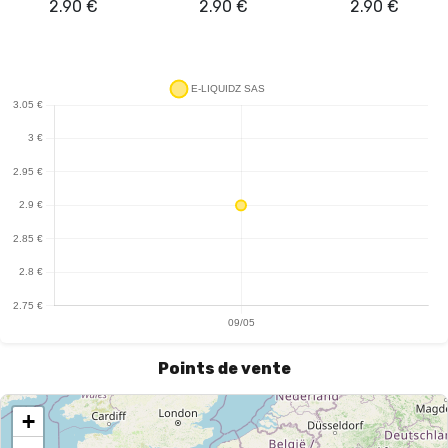
2.90
€
2.90
€
2.90
€
saveurs et intensités de vapeur. En termes de performance, la
cartouche DOLPHIN se révèle efficace, offrant une restitution des
saveurs précise et agréable. La conception de la cartouche
favorise également une bonne circulation de l'air, contribuant à
une inhalation fluide. En somme, la cartouche DOLPHIN de
Joyetech représente un choix judicieux pour les amateurs de e-
liquides, alliant praticité et performance dans un format adapté
aux besoins des vapoteurs modernes.
Points de vente
+