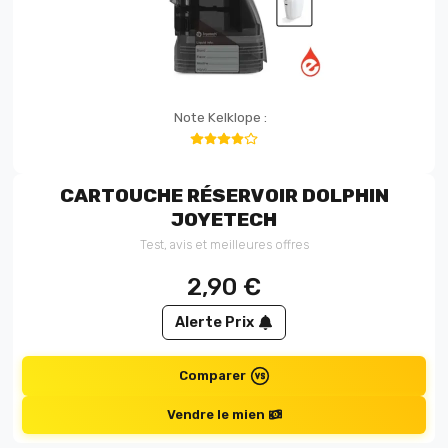
Note Kelklope :
CARTOUCHE RÉSERVOIR DOLPHIN
JOYETECH
Test, avis et meilleures offres
2,90
€
Alerte Prix
Comparer
Vendre le mien