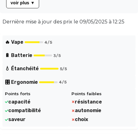
voir plus
▼
utilisation optimale. Veuillez noter que la cartouche est
livrée sans résistance JVIC, vous permettant de choisir
celle qui correspond le mieux à vos préférences. Optez
Dernière mise à jour des prix le
09/05/2025 à 12:25
pour la cartouche DOLPHIN et profitez d'une vape
savoureuse et durable. Parfaite pour les amateurs de
e-liquides, elle allie performance et praticité.
🔥 Vape
4
/5
🔋 Batterie
3
/5
💧 Étanchéité
5
/5
🎛️ Ergonomie
4
/5
Points forts
Points faibles
capacité
résistance
compatibilité
autonomie
saveur
choix