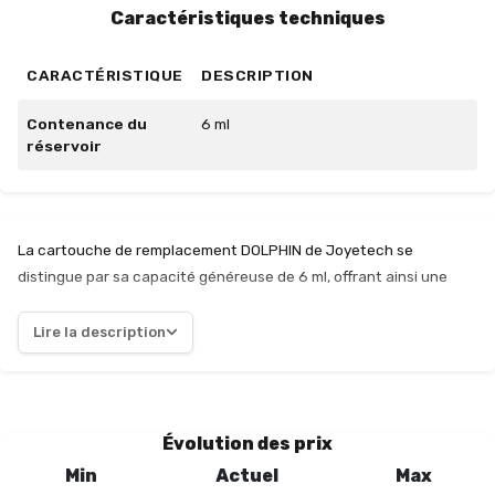
Caractéristiques techniques
CARACTÉRISTIQUE
DESCRIPTION
Contenance du
6 ml
réservoir
La cartouche de remplacement DOLPHIN de Joyetech se
distingue par sa capacité généreuse de 6 ml, offrant ainsi une
autonomie appréciable pour les vapoteurs en quête d'une
expérience prolongée. Conçue spécifiquement pour le kit Atopack
Lire la description
Dolphin, cette cartouche assure une compatibilité optimale,
facilitant son installation et son utilisation. Un des points forts de
cette cartouche est la possibilité de choisir sa résistance JVIC,
permettant aux utilisateurs d’adapter leur expérience de vape
Évolution des prix
selon leurs préférences personnelles. Cette flexibilité est un
Min
Actuel
Max
atout majeur pour ceux qui souhaitent explorer différentes