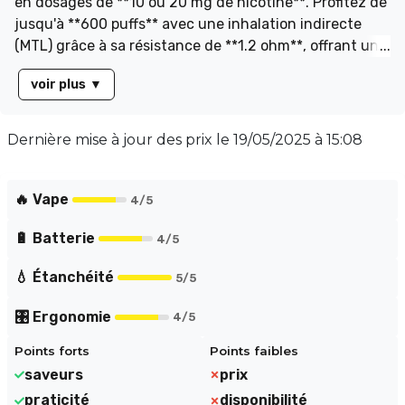
en dosages de **10 ou 20 mg de nicotine**. Profitez de
jusqu'à **600 puffs** avec une inhalation indirecte
(MTL) grâce à sa résistance de **1.2 ohm**, offrant une
expérience similaire à celle d'une cigarette
voir plus
▼
traditionnelle avec un tirage serré et savoureux.
Conçue pour s'adapter parfaitement au Pod Flip, cette
cartouche est idéale pour les amateurs de saveurs
Dernière mise à jour des prix le
19/05/2025 à 15:08
fruitées. Explorez également notre gamme de **17
saveurs** irrésistibles, dont la délicieuse **Thé
Pêche**. Transformez votre expérience de vapotage
🔥 Vape
4
/5
avec Pulp !
🔋 Batterie
4
/5
💧 Étanchéité
5
/5
🎛️ Ergonomie
4
/5
Points forts
Points faibles
saveurs
prix
praticité
disponibilité