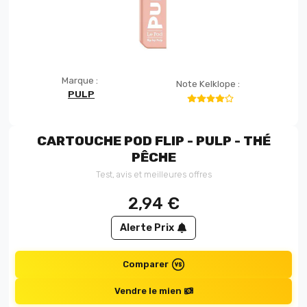
Marque :
Note Kelklope :
PULP
CARTOUCHE POD FLIP - PULP - THÉ
PÊCHE
Test, avis et meilleures offres
2,94
€
Alerte Prix
Comparer
Vendre le mien