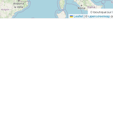
0
boutique sur 
Leaflet
|
©
OpenStreetMap
co