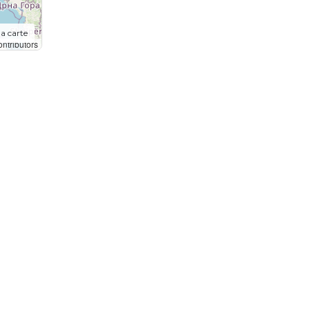
la carte
ntributors