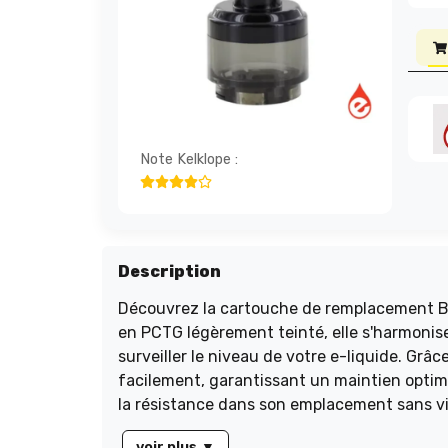
Note Kelklope :
Description
Découvrez la cartouche de remplacement BP
en PCTG légèrement teinté, elle s'harmonis
surveiller le niveau de votre e-liquide. Grâ
facilement, garantissant un maintien optimal
la résistance dans son emplacement sans vis.
offrant une capacité généreuse de 4,6ml.
voir plus
▼