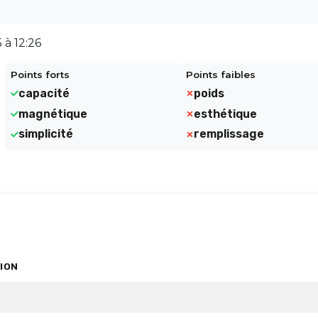
 à 12:26
Points forts
Points faibles
capacité
poids
magnétique
esthétique
simplicité
remplissage
ION