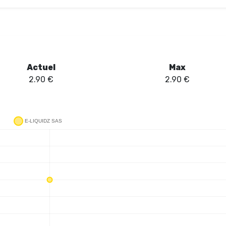
 évitant tout risque de fuite. Le changement de résistance est simplifi
ion rapide et efficace, ce qui est particulièrement apprécié par les v
une trappe bien pensée, facilite l'approvisionnement en e-liquide, et la
ne expérience prolongée sans avoir à recharger fréquemment. En somme
, faisant d'elle un choix judicieux pour les utilisateurs à la recherche 
Actuel
Max
2.90
€
2.90
€