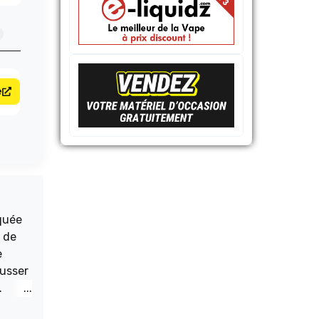
e
quée
 de
e
ousser