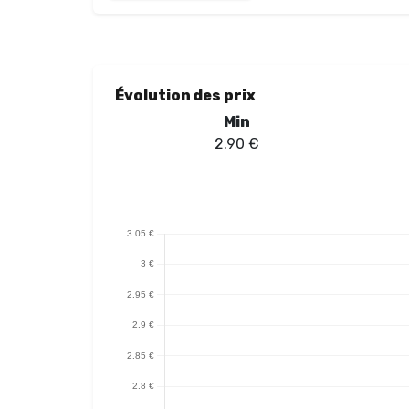
fonctionnalité assure également un maintien optimal,
grâce à un design sans vis, permettant une manipulat
en quête de praticité. Le remplissage par le bas, via 
capacité généreuse de 4,6ml permet de profiter d'u
cartouche BP80 d'Aspire allie fonctionnalité et design
Évolution des prix
solution fiable et performante.
Min
2.90
€