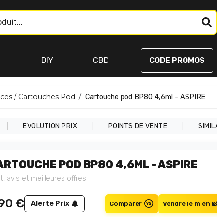
S
DIY
CBD
CODE PROMOS
nces / Cartouches Pod
Cartouche pod BP80 4,6ml - ASPIRE
|
|
|
EVOLUTION PRIX
POINTS DE VENTE
SIMIL
ARTOUCHE POD BP80 4,6ML - ASPIRE
t, avis et meilleures offres
,90
€
Alerte Prix
Comparer
Vendre le mien