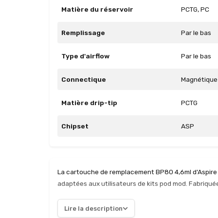
Matière du réservoir
PCTG, PC
Remplissage
Par le bas
Type d'airflow
Par le bas
Connectique
Magnétique
Matière drip-tip
PCTG
Chipset
ASP
La cartouche de remplacement BP80 4,6ml d'Aspire s
adaptées aux utilisateurs de kits pod mod. Fabriqué
permettant une visibilité claire du niveau d'e-liquide,
système de fixation magnétique est un véritable point
Lire la description