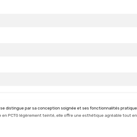
e distingue par sa conception soignée et ses fonctionnalités pratique
e en PCTG légèrement teinté, elle offre une esthétique agréable tout en
 un atout non négligeable pour éviter les surprises lors de l'utilisation. 
 fort, garantissant une installation et un retrait aisés de la cartouche