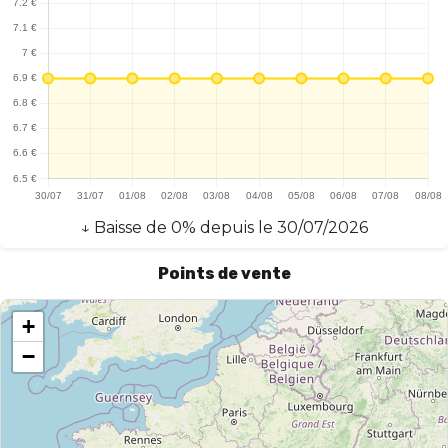
Switch de Pulp allient qualité, praticité et plaisir, tout en étant
compatibles avec plusieurs modèles de Pod Switch. Un excellent
choix pour les vapoteurs en quête d'une expérience agréable et
sans tracas.
↓
Baisse
de
0
% depuis le
30/07/2026
Points de vente
+
−