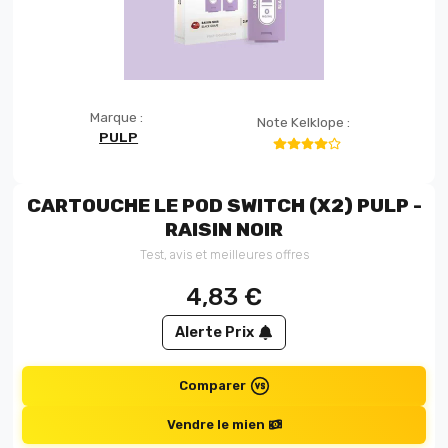
Marque :
Note Kelklope :
PULP
CARTOUCHE LE POD SWITCH (X2) PULP -
RAISIN NOIR
Test, avis et meilleures offres
4,83
€
Alerte Prix
Comparer
Vendre le mien