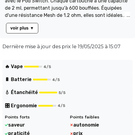
avec le Pod Switch. Chaque cartouche a une capacité
de 2 ml, permettant jusqu'à 600 bouffées. Équipées
d'une résistance Mesh de 1.2 ohm, elles sont idéales
pour l'inhalation indirecte (MTL) avec un tirage serré,
voir plus
▼
similaire à celui d'une cigarette traditionnelle. Prêtes à
l'emploi, ces cartouches proposent des e-liquides aux
arômes riches, disponibles en saveurs fruitées,
Dernière mise à jour des prix le
19/05/2025 à 15:07
gourmandes et classiques, avec des taux de nicotine
de 10 et 20 mg (sels de nicotine) pour un hit doux.
🔥 Vape
4
/5
🔋 Batterie
4
/5
💧 Étanchéité
5
/5
🎛️ Ergonomie
4
/5
Points forts
Points faibles
saveur
autonomie
praticité
prix