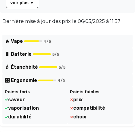
voir plus
▼
**QUAQ Mesh**, ces cartouches garantissent une
restitution des saveurs exceptionnelle et une
production de vapeur généreuse. Compatibles
Dernière mise à jour des prix le
06/05/2025 à 11:37
uniquement avec la **puff rechargeable Elfa Pro**,
elles représentent une alternative écologique aux
puffs jetables.
🔥 Vape
4
/5
🔋 Batterie
5
/5
💧 Étanchéité
5
/5
🎛️ Ergonomie
4
/5
Points forts
Points faibles
saveur
prix
vaporisation
compatibilité
durabilité
choix