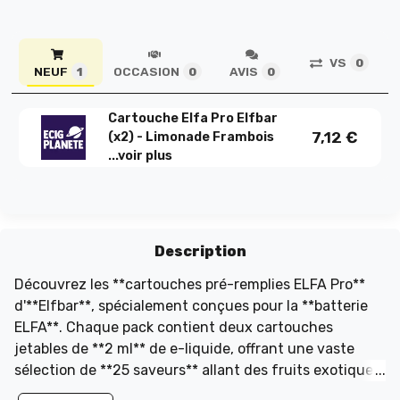
VS
0
NEUF
OCCASION
AVIS
1
0
0
Cartouche Elfa Pro Elfbar
7,12
€
(x2) - Limonade Frambois
...
voir plus
Description
Découvrez les **cartouches pré-remplies ELFA Pro**
d'**Elfbar**, spécialement conçues pour la **batterie
ELFA**. Chaque pack contient deux cartouches
jetables de **2 ml** de e-liquide, offrant une vaste
sélection de **25 saveurs** allant des fruits exotiques
aux boissons pétillantes. Grâce à la technologie