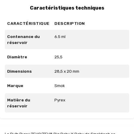
Caractéristiques techniques
CARACTÉRISTIQUE
DESCRIPTION
Contenance du
6.5 ml
réservoir
Diamètre
25,5
Dimensions
28,5 x 20 mm
Marque
Smok
Matière du
Pyrex
réservoir
Le Bulb Pyrex TFV9/TFV8 Big Baby X Baby de Smoktech se