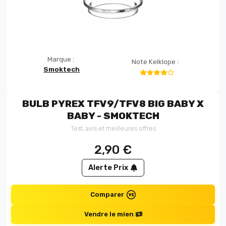
Marque :
Note Kelklope :
Smoktech
BULB PYREX TFV9/TFV8 BIG BABY X
BABY - SMOKTECH
Test, avis et meilleures offres
2,90
€
Alerte Prix
Comparer
Vendre le mien