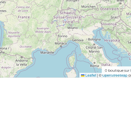
0
boutique sur 
Leaflet
|
©
OpenStreetMap
co