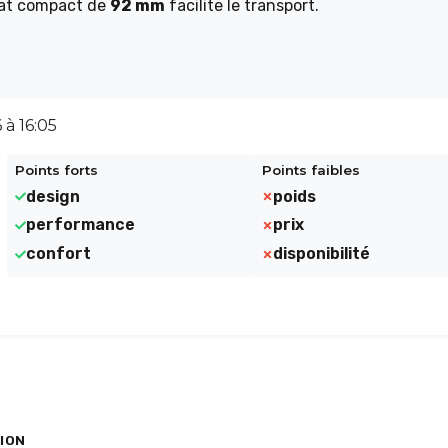
mat compact de
92 mm
facilite le transport.
 à 16:05
Points forts
Points faibles
design
poids
performance
prix
confort
disponibilité
ION