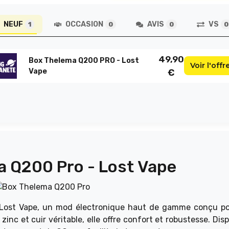
NEUF
OCCASION
AVIS
VS
1
0
0
0
49,90
Box Thelema Q200 PRO - Lost
Voir l'offr
Vape
€
 Q200 Pro - Lost Vape
Lost Vape, un mod électronique haut de gamme conçu po
inc et cuir véritable, elle offre confort et robustesse. Dis