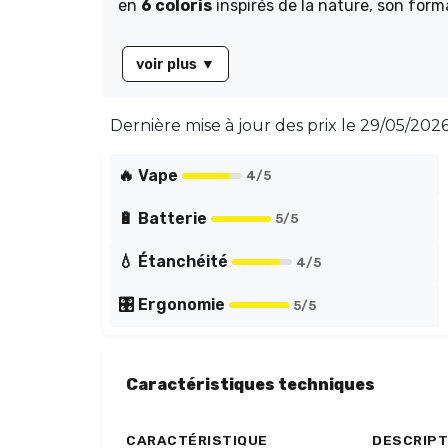
en
6 coloris
inspirés de la nature, son for
voir plus
▼
Dernière mise à jour des prix le
29/05/2026
🔥 Vape
4
/5
🔋 Batterie
5
/5
💧 Étanchéité
4
/5
🎛️ Ergonomie
5
/5
Caractéristiques techniques
CARACTÉRISTIQUE
DESCRIPT