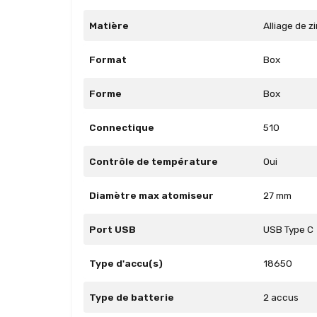
Matière
Alliage de z
Format
Box
Forme
Box
Connectique
510
Contrôle de température
Oui
Diamètre max atomiseur
27 mm
Port USB
USB Type C
Type d'accu(s)
18650
Type de batterie
2 accus