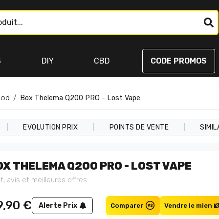
S
DIY
CBD
CODE PROMOS
Mod
Box Thelema Q200 PRO - Lost Vape
|
|
|
EVOLUTION PRIX
POINTS DE VENTE
SIMIL
OX THELEMA Q200 PRO - LOST VAPE
t, avis et meilleures offres
9,90
€
Alerte Prix
Comparer
Vendre le mien