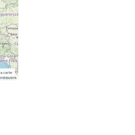
la carte
ntributors