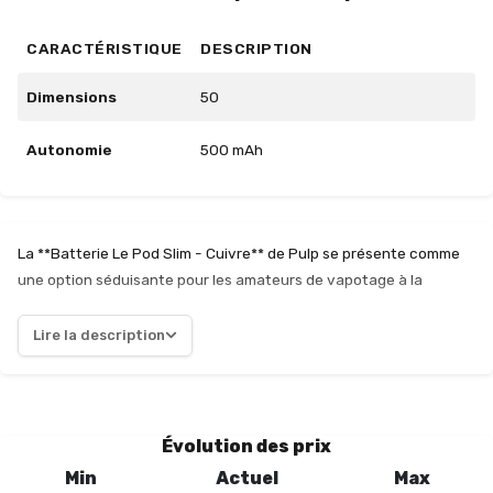
CARACTÉRISTIQUE
DESCRIPTION
Dimensions
50
Autonomie
500 mAh
La **Batterie Le Pod Slim - Cuivre** de Pulp se présente comme
une option séduisante pour les amateurs de vapotage à la
recherche de simplicité et d'efficacité. Avec une autonomie de
**500 mAh**, elle offre une durée d'utilisation satisfaisante pour
Lire la description
une journée de vapotage modéré. Son chargement via **USB-C**
est un atout, permettant une recharge rapide et pratique. Le
design de cette batterie est particulièrement remarquable. Avec
une épaisseur de seulement **7,5 mm**, elle se glisse aisément
Évolution des prix
dans une poche ou un sac, tout en affichant une esthétique
Min
Actuel
Max
élégante grâce à sa finition en cuivre. L'absence de boutons et