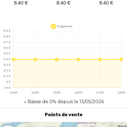
8.40
€
8.40
€
8.40
€
d'écran simplifie l'utilisation : il suffit d'insérer une cartouche pré-
remplie et d'inhaler pour activer le système **auto-puff**. Ce
fonctionnement intuitif est idéal pour les débutants ou ceux qui
préfèrent une expérience sans tracas. Cependant, il est
important de noter que l'absence de réglages personnalisables
peut ne pas convenir aux vapoteurs plus expérimentés en quête
de contrôle sur leur expérience. En somme, la **Batterie Le Pod
Slim - Cuivre** est une solution efficace et esthétique pour le
vapotage quotidien, alliant praticité et design.
↓
Baisse
de
0
% depuis le
13/05/2026
Points de vente