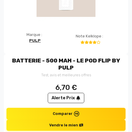
Marque :
Note Kelklope :
PULP
BATTERIE - 500 MAH - LE POD FLIP BY
PULP
Test, avis et meilleures offres
6,70
€
Alerte Prix
Comparer
Vendre le mien