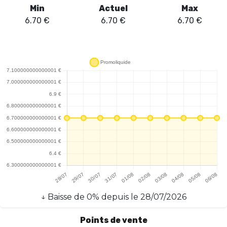
rapide en seulement 30 minutes est un atout majeur,
Min
Actuel
Max
garantissant que l'utilisateur ne reste jamais longtemps sans sa
6.70
€
6.70
€
6.70
€
dose de nicotine. Il est à noter que le câble USB/USB-C n'est pas
inclus, ce qui pourrait nécessiter un achat supplémentaire pour
certains utilisateurs. En somme, la batterie du Pod Flip by Pulp est
un accessoire fiable et efficace pour les vapoteurs à la recherche
d'une solution pratique et performante. Sa combinaison de
design, d'autonomie et de rapidité de recharge en fait un choix
judicieux pour les amateurs de vape.
↓
Baisse
de
0
% depuis le
28/07/2026
Points de vente