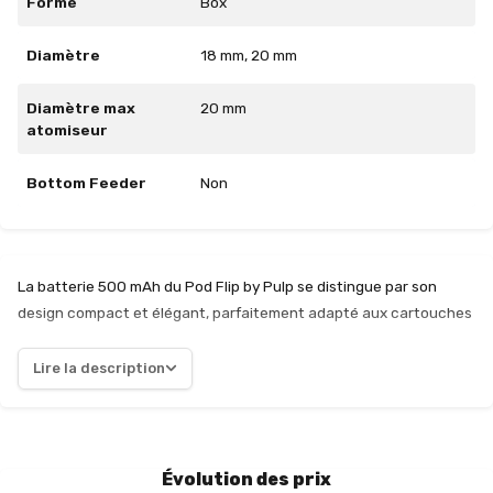
Forme
Box
Diamètre
18 mm, 20 mm
Diamètre max
20 mm
atomiseur
Bottom Feeder
Non
La batterie 500 mAh du Pod Flip by Pulp se distingue par son
design compact et élégant, parfaitement adapté aux cartouches
préremplies de 2 ml de e-liquide en sel de nicotine. Avec des
dimensions de 70 mm x 20 mm x 18 mm et un poids léger de 21,5 g,
Lire la description
elle se glisse aisément dans une poche ou un sac, rendant le
vapotage nomade et pratique. L'autonomie de 500 mAh est
adéquate pour une utilisation quotidienne, permettant de profiter
de plusieurs sessions de vapotage sans interruption. La recharge
Évolution des prix