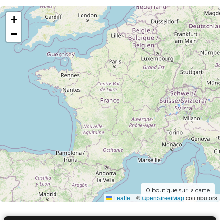
+
−
0
boutique sur la carte
Leaflet
|
©
OpenStreetMap
contributors