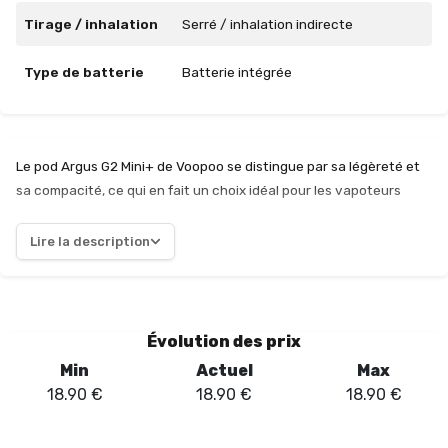
Tirage / inhalation
Serré / inhalation indirecte
Type de batterie
Batterie intégrée
Le pod Argus G2 Mini+ de Voopoo se distingue par sa légèreté et
sa compacité, ce qui en fait un choix idéal pour les vapoteurs
recherchant discrétion et praticité. Avec un design ergonomique,
il se glisse facilement dans une poche, tout en offrant une prise
Lire la description
en main agréable. La performance de ce dispositif est
remarquable, grâce à sa technologie avancée qui garantit une
production de vapeur dense et savoureuse. Les utilisateurs
apprécieront la variété des réglages de puissance, permettant
Évolution des prix
d'adapter l'expérience de vapotage à leurs préférences
Min
Actuel
Max
personnelles. De plus, le système de remplissage par le haut
18.90
€
18.90
€
18.90
€
facilite la gestion des e-liquides, réduisant les risques de fuites.
La batterie intégrée assure une autonomie satisfaisante pour