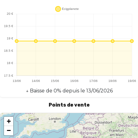
une utilisation quotidienne, tandis que le temps de charge rapide
permet de minimiser les interruptions. En somme, le pod Argus G2
Mini+ de Voopoo est un excellent choix pour les vapoteurs à la
recherche d'un appareil performant, compact et facile à utiliser.
↓
Baisse
de
0
% depuis le
13/06/2026
Points de vente
+
−