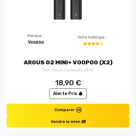
Marque :
Note Kelklope :
Voopoo
ARGUS G2 MINI+ VOOPOO (X2)
Test, avis et meilleures offres
18,90
€
Alerte Prix
Comparer
Vendre le mien