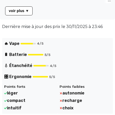
voir plus
▼
Dernière mise à jour des prix le
30/11/2025 à 23:46
🔥 Vape
4
/5
🔋 Batterie
5
/5
💧 Étanchéité
4
/5
🎛️ Ergonomie
5
/5
Points forts
Points faibles
léger
autonomie
compact
recharge
intuitif
choix